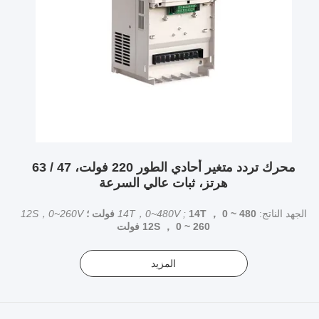
محرك تردد متغير أحادي الطور 220 فولت، 47 / 63
هرتز، ثبات عالي السرعة
الجهد الناتج:
14T ， 0 ~ 480 فولت ؛
14T，0~480V ;
12S，0~260V
12S ， 0 ~ 260 فولت
المزيد