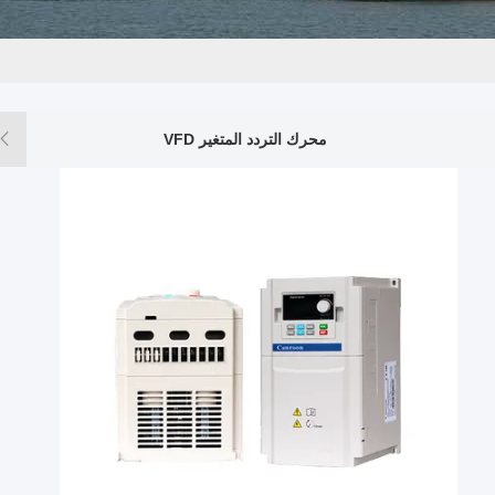
محرك التردد المتغير VFD
محول ا