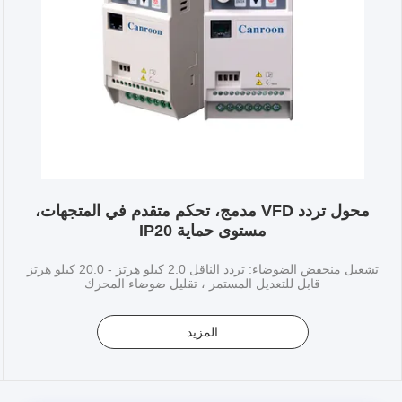
محول تردد VFD مدمج، تحكم متقدم في المتجهات،
مستوى حماية IP20
تشغيل منخفض الضوضاء: تردد الناقل 2.0 كيلو هرتز - 20.0 كيلو هرتز
قابل للتعديل المستمر ، تقليل ضوضاء المحرك
المزيد