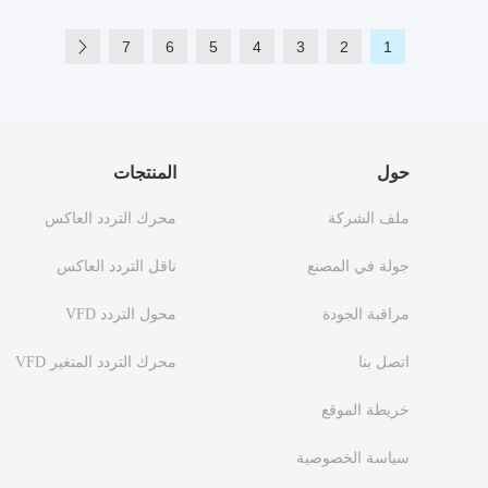
7
6
5
4
3
2
1
حول
المنتجات
ملف الشركة
محرك التردد العاكس
جولة في المصنع
ناقل التردد العاكس
مراقبة الجودة
محول التردد VFD
اتصل بنا
محرك التردد المتغير VFD
خريطة الموقع
سياسة الخصوصية