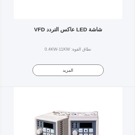
شاشة LED عاكس التردد VFD
نطاق القوة: 0.4KW-11KW
المزيد