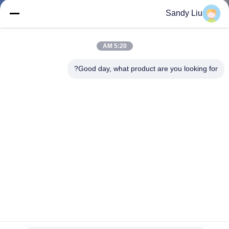
ضبط
Sandy Liu
الجودة
5:20 AM
اتصل
Good day, what product are you looking for?
بنا
طلب
اقتباس
خريطة
الموقع
سياسة
60 هرتز التسخين التعريفي لحام تبريد الهواء المستمر / نبض IP54
الخصوصية