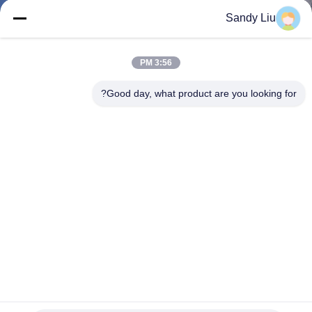
ضبط
Sandy Liu
الجودة
3:56 PM
اتصل
Good day, what product are you looking for?
بنا
طلب
اقتباس
خريطة
الموقع
سياسة
الانتهاء من سطح أملس التعريفي طلاء إزالة آلة سخان التعريفي
المعدنية
الخصوصية