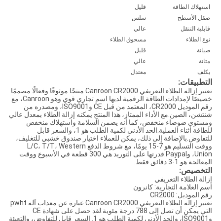
استهلاك الطاقة
قليل
صقل الأسطح
سلس
قابلية التنقل
عالي
نوع الطلاء
مسحوق الطلاء
صيانة
قليل
متانة
عالي
يكلف
معتدل
التطبيقات:
تعتبر إزالة الطلاء التعريفي Canroon CR2000 منتجًا موثوقًا وفعالًا مصممًا
خصيصًا لإمدادات الطاقة الرقمية.لديها اسم تجاري قوي وهو Canroon، مع
رقم الموديل CR2000، المعتمد من قبل CE وISO9001، ومصدره من
شنتشن، الصين.مع الأداء الممتاز، هذا المنتج يمكنه إزالة الطلاء بمعدل عالي
ومستوى ضوضاء منخفض، كما أنه يضمن السلامة واستهلاك منخفض
للطاقة أثناء العملية.الحد الأدنى لكمية الطلب هو 1، والسعر قابل
للتفاوض.بالإضافة إلى ذلك، يمكن للعملاء اختيار صندوق خشبي للتغليف،
ووقت التسليم هو 7-15 يومًا، مع شروط الدفع L/C، T/T، Western
Union، وPaypal.قدرتها على التوريد هي 300 قطعة في الأسبوع ووقت
المعالجة هو 1-3 دقائق فقط.
التخصيص:
إزالة الطلاء التعريفي
اسم العلامة التجارية: كانرون
رقم الموديل: CR2000
تعتبر إزالة الطلاء التعريفي Canroon CR2000 عبارة عن معدات آلة pwht
التي يمكن أن تصل إلى 788 درجة مئوية.لقد حصل على شهادة CE
وISO9001، والحد الأدنى لكمية الطلب هو 1. السعر قابل للتفاوض، والتعبئة