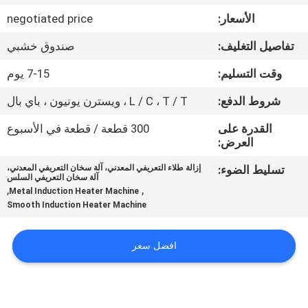
ضبط
الأسعار:
negotiated price
الجودة
تفاصيل التغليف:
صندوق خشبي
اتصل
وقت التسليم:
7-15 يوم
بنا
شروط الدفع:
L / C ، T / T ، ويسترن يونيون ، باي بال
القدرة على
300 قطعة / قطعة في الأسبوع
طلب
العرض:
اقتباس
تسليط الضوء:
إزالة طلاء التعريفي المعدني، آلة سخان التعريفي المعدني،
آلة سخان التعريفي السلس
,
,
Metal Induction Heater Machine
Smooth Induction Heater Machine
خريطة
الموقع
افضل سعر
سياسة
الخصوصية