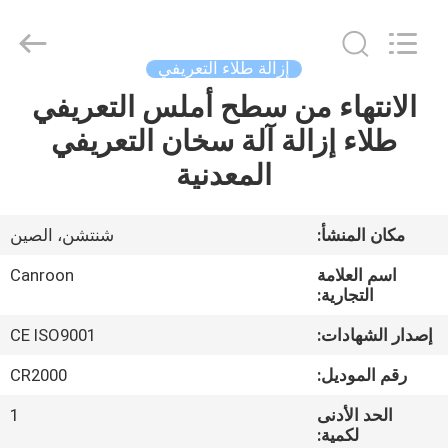
Canroon
Electrical
Appliances
Co.,
Ltd..
إزالة طلاء التعريفي
All
Rights
الانتهاء من سطح أملس التعريفي
منزل
Reserved.
طلاء إزالة آلة سخان التعريفي
المنتجات
المعدنية
حول
مكان المنشأ:
شنتشن، الصين
بنا
اسم العلامة
Canroon
التجارية:
جولة
إصدار الشهادات:
CE ISO9001
في
رقم الموديل:
CR2000
المعمل
الحد الأدنى
1
لكمية: