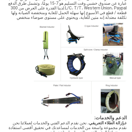
عبارة عن صندوق خشبي.وقت التسليم هو 7-15 يومًا، وتشمل طرق الدفع
L/C، T/T، Western Union، Paypal.لدينا القدرة على العرض من 300
قطعة / قطع في الأسبوع.إنها سهلة الحمل للغاية ومنخفضة الصيانة ولها
تكلفة معتدلة.إنه متين للغاية، ويحتوي على مستوى ضوضاء منخفض.
الدعم والخدمات:
في
إزالة الطلاء التعريفي
، نحن نقدم الدعم الفني والخدمات لعملائنا.نحن
نقدم مجموعة واسعة من الخدمات لمساعدتك في تحقيق أقصى استفادة