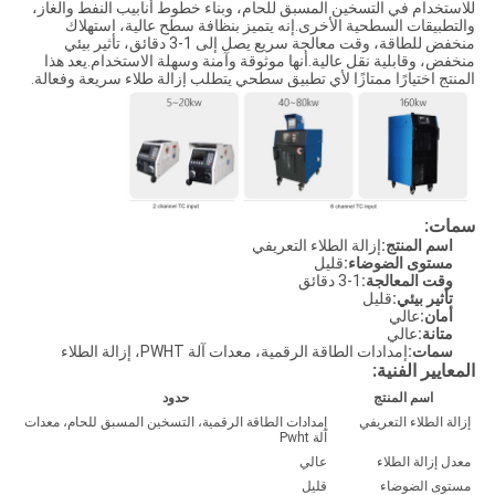
للاستخدام في التسخين المسبق للحام، وبناء خطوط أنابيب النفط والغاز،
والتطبيقات السطحية الأخرى.إنه يتميز بنظافة سطح عالية، استهلاك
منخفض للطاقة، وقت معالجة سريع يصل إلى 1-3 دقائق، تأثير بيئي
منخفض، وقابلية نقل عالية.أنها موثوقة وآمنة وسهلة الاستخدام.يعد هذا
المنتج اختيارًا ممتازًا لأي تطبيق سطحي يتطلب إزالة طلاء سريعة وفعالة.
سمات:
اسم المنتج:
إزالة الطلاء التعريفي
مستوى الضوضاء:
قليل
وقت المعالجة:
1-3 دقائق
تأثير بيئي:
قليل
أمان:
عالي
متانة:
عالي
سمات:
إمدادات الطاقة الرقمية، معدات آلة PWHT، إزالة الطلاء
المعايير الفنية:
اسم المنتج
حدود
إزالة الطلاء التعريفي
إمدادات الطاقة الرقمية، التسخين المسبق للحام، معدات
آلة Pwht
معدل إزالة الطلاء
عالي
مستوى الضوضاء
قليل