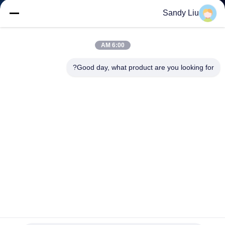
ضبط
Sandy Liu
الجودة
6:00 AM
اتصل
Good day, what product are you looking for?
بنا
طلب
اقتباس
خريطة
الموقع
سياسة
تحويل التردد متعدد الوظائف عاكس واحد مرحلة ثلاثية مرحلة
حماية الوقوف
الخصوصية