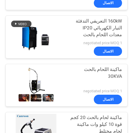
ضبط
الاتصال
الجودة
160kW التعريفي التدفئة
التيار الكهربائي IP20
اتصل
معدات اللحام بالحث
بنا
negotiated price MOQ:1
الاتصال
طلب
ماكينة اللحام بالحث
اقتباس
30KVA
خريطة
negotiated price MOQ:1
الموقع
الاتصال
ماكينة لحام بالحث 20 كجم
سياسة
قوة 10 كيلو وات ماكينة
الخصوصية
لحام مختلط