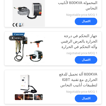
المحمولة 800KVA لأنابيب
النحاس
Negotiable price MOQ:1
الاتصال
جهاز التحكم في درجة
الحرارة بالعرض الرقمي
وآلة التحكم في الحرارة
بالحرارة لقطع الفولاذ
negotiated price MOQ:1
المقاوم للصدأ
الاتصال
800KVA آلة تحميل للدفع
الحراري مع تقنية IGBT
لتطبيقات أنابيب النحاس
Negotiable price MOQ:1
الاتصال