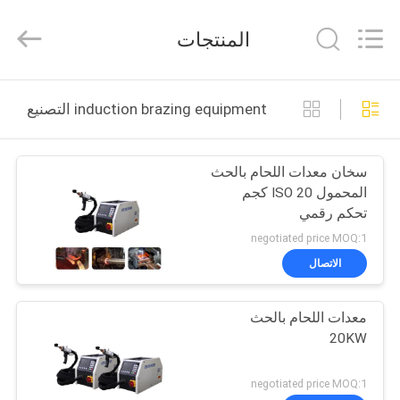
Canroon
Electrical
Appliances
المنتجات
Co.,
Ltd..
All
Rights
منزل
Reserved.
induction brazing equipment التصنيع عبر الإنترنت
المنتجات
سخان معدات اللحام بالحث
المحمول ISO 20 كجم
حول
تحكم رقمي
بنا
negotiated price MOQ:1
الاتصال
جولة
معدات اللحام بالحث
في
20KW
المعمل
negotiated price MOQ:1