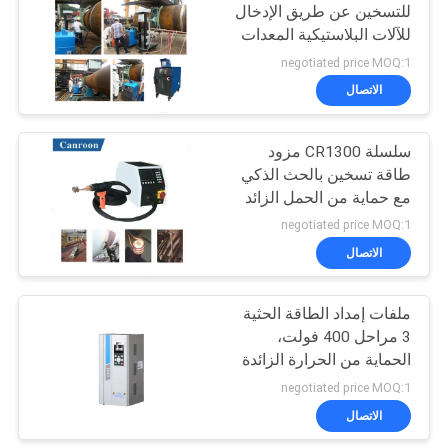
للتسخين عن طريق الإدخال
للآلات البلاستيكية المعدات
الكيميائية للألياف المعدات
negotiated price MOQ:1
الغذائية والطبية
الاتصال
سلسلة CR1300 مزود
طاقة تسخين بالحث الذكي
مع حماية من الحمل الزائد
بنسبة 120% في الدقيقة
negotiated price MOQ:1
مع زمن بدء تشغيل 0.2
الاتصال
ثانية
ملفات إمداد الطاقة الحثية
3 مراحل 400 فولت،
الحماية من الحرارة الزائدة
negotiated price MOQ:1
الاتصال