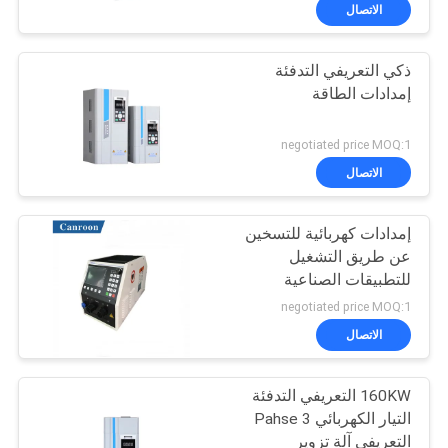
ضبط
الاتصال
الجودة
ذكي التعريفي التدفئة
إمدادات الطاقة
اتصل
بنا
negotiated price MOQ:1
الاتصال
طلب
إمدادات كهربائية للتسخين
اقتباس
عن طريق التشغيل
للتطبيقات الصناعية
خريطة
negotiated price MOQ:1
الموقع
الاتصال
160KW التعريفي التدفئة
سياسة
التيار الكهربائي 3 Pahse
الخصوصية
التعريفي آلة تزوير