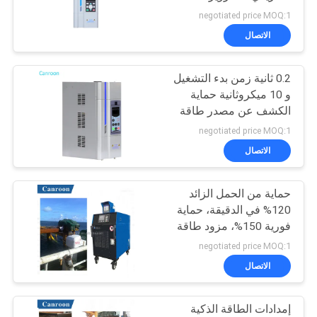
negotiated price MOQ:1
الاتصال
0.2 ثانية زمن بدء التشغيل
و 10 ميكروثانية حماية
الكشف عن مصدر طاقة
التسخين بالحث للتطبيقات
negotiated price MOQ:1
الصناعية
الاتصال
حماية من الحمل الزائد
120% في الدقيقة، حماية
فورية 150%، مزود طاقة
تسخين بالحث مع عمر
negotiated price MOQ:1
خدمة 50000 ساعة
الاتصال
إمدادات الطاقة الذكية