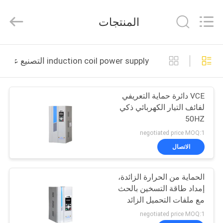
Canroon
Electrical
Appliances
المنتجات
Co.,
Ltd..
All
Rights
منزل
Reserved.
induction coil power supply التصنيع عبر الإنترنت
المنتجات
VCE دائرة حماية التعريفي
لفائف التيار الكهربائي ذكي
حول
50HZ
بنا
negotiated price MOQ:1
الاتصال
جولة
الحماية من الحرارة الزائدة،
في
إمداد طاقة التسخين بالحث
المعمل
مع ملفات التحميل الزائد
negotiated price MOQ:1