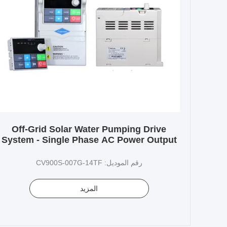
Off-Grid Solar Water Pumping Drive
System - Single Phase AC Power Output
for Submersible Pumps
رقم الموديل: CV900S-007G-14TF
المزيد