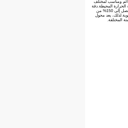
يس الدائم ومناسب لمختلف
ة الحرارة المحيطة.دقة
التحكم في التردد هي من التحكم في المتجهات، ونطاق تردد الإخراج قابل للتعديل من 0 إلى 400 هرتز.لديه قدرة تحميل زائد تصل إلى 150% من
دخال هو 50-60 هرتز، ونطاق درجة الحرارة المحيطة هو -10 درجة مئوية -40 درجة مئوية.لذلك، يعد محول
تة المختلفة.