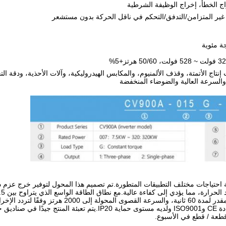
راج الخطأ، إخراج الوظيفة الشرطية
تاج الأتمتة، وقذف الألمنيوم، والمكابس الهيدروليكية، وآلات الأحذية، ودقة الت
السرعة العالية والضوضاء المنخفضة
ة احتياجات مختلف التطبيقات المتطورة.تم تصميم هذا المحول لتوفير خرج عزم 
وسعة التحميل الزائد بنسبة 150% من التيار المقدر لمدة 60 ثانية، والسرع
من التطبيقات الصناعية.الجهاز حاصل على شهادة CE وISO9001 ولديه مستوى حماية IP20.يتم تعبئ