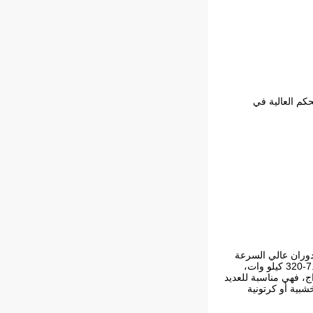
حكم العالية في
دوران عالي السرعة
ودقة تحكم عالية في السرعة وأداء ممتاز لتبديد الحرارة، مما يؤدي إلى كفاءة عالية.مع نطاق الطاقة الواسع الذي يتراوح بين 7.5-320 كيلو وات،
ة القصوى المحولة إلى 2000 هرتز وفقًا لتردد الإخراج، فهي مناسبة للعديد
ة المنتج جيدًا في صناديق خشبية أو كرتونية