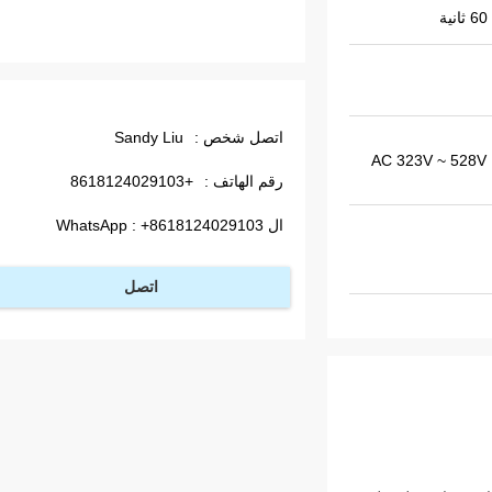
اتصل شخص :
Sandy Liu
AC 323V ~ 528V ، 50  +
رقم الهاتف :
+8618124029103
ال WhatsApp :
+8618124029103
اتصل