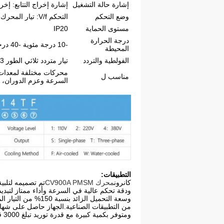
إشارة حالة التشغيل
إشارة إخراج التتابع: إخ
وضع التحكم
التحكم V/f: تيار المحرك غير المتزامن/التدفق/التحكم في ناقل الحركة بدون مستشعر
مستوى الحماية
IP20
درجة الحرارة
-10 درجة مئوية -40 درجة مئوية
المحيطة
الفولطية والتردد
تيار متردد ثلاثي الطور 323 فولت ~ 528 فولت، 50/60 هرتز+5%
محركات مختلفة لمعدات إن
مناسب ل
السرعة وعزم الدوران، و
التطبيقات:
كانرون
محرك CV900A PMSM
تم تصميمه لتلبي
ومتوفر بكمية كبيرة مع قدرة توريد تبلغ 3000 قطعة / قطع في الأسبوع.