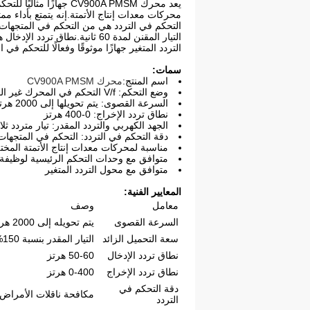
يعد محرك CV900A PMSM
محركات معدات إنتاج الأتمتة.إنه يتمتع بأداء م
التردد المتغير جهازًا موثوقًا وفعالًا للتحكم 
سمات:
اسم المنتج:
محرك CV900A PMSM
وضع التحكم: V/f التحكم في المحرك غير المتزامن الحالي/التدفق/التحكم في ناقلات الأمراض بدون مستشعر
السرعة القصوى: يتم تحويلها إلى 2000 هرتز وفقًا لتردد الإخراج
نطاق تردد الإخراج: 0-400 هرتز
الجهد الكهربي والتردد المقدر: تيار متردد ثلاثي الطور 323 فولت ~ 528 فول
دقة التحكم في التردد: التحكم في المتجهات
مناسبة لمحركات معدات إنتاج الأتمتة المخت
متوافق مع وحدات التحكم الرئيسية لوظيفة 
متوافق مع محول التردد المتغير
المعايير الفنية:
معامل
وصف
السرعة القصوى
يتم تحويله إلى 2000 هرتز وفقًا لتردد الإخراج
سعة التحميل الزائد
التيار المقدر بنسبة 150% لمدة 60 ثانية
نطاق تردد الإدخال
50-60 هرتز
نطاق تردد الإخراج
0-400 هرتز
دقة التحكم في
مكافحة ناقلات الأمراض
التردد