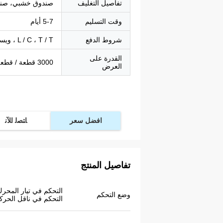
تفاصيل التغليف
صندوق خشبي، صند
وقت التسليم
5-7 أيام
شروط الدفع
L / C ، T / T ، ويسترن يونيون ، باي بال
القدرة على
3000 قطعة / قطعة في الأسبوع
العرض
افضل سعر
ﺎﺘﺼﻟ ﺍﻶﻧ
تفاصيل المنتج
التحكم في تيار المحرك
وضع التحكم
التحكم في ناقل الحرك