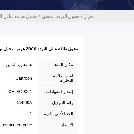
منزل
/
محول التردد المتغير
/
محول طاقة عالي التردد 2000 هرتز، محول تردد تيار مستمر للت
محول طاقة عالي التردد 2000 هرتز، محول تردد تيار مستمر للتحكم في المتجهات
مكان المنشأ
شنتشن، الصين
اسم العلامة
Canroon
التجارية
إصدار الشهادات
CE ISO9001
رقم الموديل
CV900A
الحد الأدنى لكمية
1
الأسعار
negotiated price