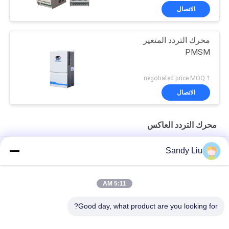
الاتصال
محرك التردد المتغير
PMSM
negotiated price MOQ:1
الاتصال
محرك التردد العاكس
50 هرتز تردد محرك العاكس العزل الصف F عاكس التردد المتغير
Sandy Liu
محول تردد تيار متردد لمحرك PMSM بنسبة 150% للحماية من الحمل
الزائد الحالي IP20
5:11 AM
60 هرتز تردد محرك العاكس حماية الزائد CV900A PMSM العاكس
Good day, what product are you looking for?
فئات شعبية
جميع