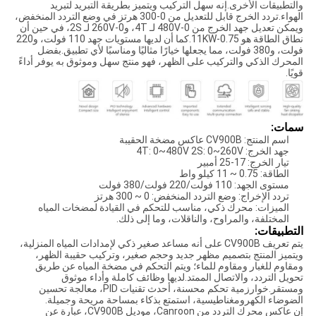
والتطبيقات الأخرى.إنه سهل التركيب ويتميز بطريقة التبريد لتبريد
الهواء.تردد الخرج قابل للتعديل من 0-300 هرتز في وضع التردد المنخفض،
ويمكن تعديل جهد الخرج من 0-480V لـ 4T، و0-260V لـ 2S، في حين أن
نطاق الطاقة هو 0.75-11KW.كما أن لديها مستويات جهد 110 فولت، و220
فولت، و380 فولت، مما يجعلها خيارًا مثاليًا ومناسبًا لأي تطبيق.بفضل
المحرك الذكي والتركيب على الظهر، فهو منتج سهل وموثوق به يوفر أداءً
قويًا.
سمات:
اسم المنتج: CV900B عاكس مضخة الحقيبة
جهد الخرج: 4T: 0~480V 2S: 0~260V
تيار الخرج: 17-25 أمبير
الطاقة: 0.75 ~ 11 كيلو واط
مستوى الجهد: 110 فولت/220 فولت/380 فولت
تردد الإخراج: وضع التردد المنخفض: 0 ~ 300 هرتز
الميزات: محرك ذكي، مناسب للتحكم في القيادة لمضخات المياه
المختلفة، والمراوح، والناقلات، وما إلى ذلك.
التطبيقات:
يتم تعريف CV900B على أنه مساعد صغير ذكي لإمدادات المياه المنزلية،
ويتميز المنتج بتصميم مظهر جديد وحجم صغير، وتركيب حقيبة الظهر،
ومقاوم للغبار ومقاوم للماء؛ ويتم التحكم في مضخة المياه عن طريق
تحويل التردد، والاتصال الممتد.لديها وظائف كاملة وأداء موثوق
ومستقر.خوارزمية تحكم محسنة، أحدث تقنيات PID، معالجة تحسين
الضوضاء الكهرومغناطيسية، استمتع بذكاء بمساحة مريحة وجميلة.
إن عاكس محرك التردد من Canroon، موديل CV900B، عبارة عن