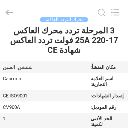
Canroon
Electrical
Appliances
Co.,
Ltd..
محرك التردد العاكس
All
Rights
3 المرحلة تردد محرك العاكس
منزل
Reserved.
17-25A 220 فولت تردد العاكس
المنتجات
شهادة CE
حول
مكان المنشأ:
شنتشن، الصين
بنا
اسم العلامة
Canroon
التجارية:
جولة
إصدار الشهادات:
CE ISO9001
في
رقم الموديل:
CV900A
المعمل
الحد الأدنى
1
لكمية: