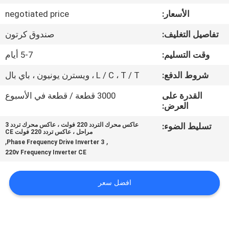
ضبط
الأسعار:
negotiated price
الجودة
تفاصيل التغليف:
صندوق كرتون
اتصل
وقت التسليم:
5-7 أيام
بنا
شروط الدفع:
L / C ، T / T ، ويسترن يونيون ، باي بال
القدرة على
3000 قطعة / قطعة في الأسبوع
طلب
العرض:
اقتباس
تسليط الضوء:
عاكس محرك التردد 220 فولت ، عاكس محرك تردد 3
مراحل ، عاكس تردد 220 فولت CE
,
,
3 Phase Frequency Drive Inverter
220v Frequency Inverter CE
خريطة
الموقع
افضل سعر
سياسة
الخصوصية