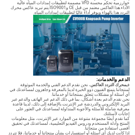
خوارزمية تحكم محسنة VFD مصممة لتطبيقات إمدادات المياه عالية
الأداء.هذا العاكس معتمد من قبل CE وISO9001.يتم تبريد عاكس محرك
التردد هذا بالهواء ويوفر أداءً عاليًا لتطبيقات إمدادات المياه.
الدعم والخدمات:
في
محرك التردد العاكس
، نحن نقدم الدعم الفني والخدمة الموثوقة
لمنتجاتنا.يتمتع الفنيون ذوو الخبرة لدينا بالمعرفة وجاهزون لمساعدتك في
أي أسئلة أو مشكلات تتعلق بمنتجاتنا أو خدماتنا.
نحن نقدم الدعم بعدة أشكال، بما في ذلك الدعم عبر الهاتف والدعم عبر
البريد الإلكتروني والدردشة عبر الإنترنت.بالإضافة إلى ذلك، لدينا قاعدة
معرفية شاملة للأسئلة والأجوبة المتداولة لمساعدتك في العثور على
إجابات لأسئلتك.
كما نقدم أيضًا مجموعة متنوعة من الموارد عبر الإنترنت، مثل معلومات
المنتج وأدلة المستخدم ودروس الفيديو التعليمية، لمساعدتك في تحقيق
أقصى استفادة من منتجاتنا.
إذا كانت لديك أي أسئلة أو استفسارات بشأن منتجاتنا أو خدماتنا، فلا تتردد