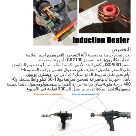
التخصيص:
نحن نقدم خدمة مخصصة ل
آلة التسخين التعريفي
مع اسم العلامة
التجارية
كانرون
(رقم الموديل
CR2100
).أجهزتنا معتمدة
مع
م
و
ISO9001
ويكون الحد الأدنى لكمية الطلب من
1
وحدة.يتم التفاوض
على السعر.تفاصيل التغليف هي صندوق خشبي ووقت التسليم
5-7
أيام
.نحن نقبل شروط الدفع مثل
ل / c، / تي تي، ويسترن يونيون،
بايبال
.أجهزتنا لديها
سرعة تسخين سريعة
مع
10-60 كيلو واط
السلطة و
0-
400 درجة مئوية
نطاق درجة حرارة.الميزات هي
محمول
و
محمول باليد
.العملية
هي
سهل
و
التلدين
.يمكننا توريد ما يصل إلى
300 قطعة في الأسبوع
.