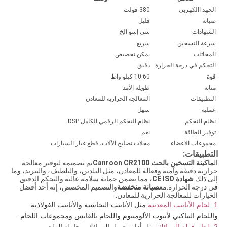
الجهد االكهربى
380 فولت
صيانة
قليل
الشهادات
سي إسو الخ
سرعة التسخين
سريع
المحاثات
يمكن تخصيص
التحكم في درجة الحرارة
دقيق
قوة
10-60 كيلو واط
متانة
طويلة الأمد
التطبيقات
المعالجة الحرارية للمعادن
عملية
سهل
نظام التحكم
نظام التحكم الرقمي الكامل DSP
توفير الطاقة
نعم
مجموعات الاعضاء
محلات تصليح الآلات، قطع غيار السيارات
التطبيقات:
ال
ماكينة التسخين بالحث Canroon CR2100
تم تصميمه لتوفير معالجة
حرارية دقيقة وآمنة وفعالة للمعادن، مثل التلدين، والتلطيف، والتبريد، وما
إلى ذلك.
شهادة CE ISO
، مما يضمن حماية سلامة عالية والتحكم الدقيق
في درجة الحرارة.مع
صيانة منخفضة
والتصميم المخصص، إنه أحد أفضل
الخيارات للمعالجة الحرارية للمعادن.
1. لحام الأنابيب المعدنية:
مثل الأنابيب النحاسية والأنابيب الفولاذية
واللحام التناكبي لأنبوب الألومنيوم واللحام بالقابس ومجموعات اللحام.