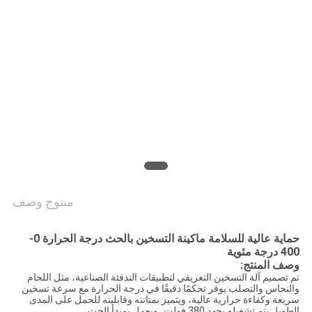
منتوج وصف
حماية عالية للسلامة ماكينة التسخين بالحث درجة الحرارة 0-
400 درجة مئوية
وصف المنتج:
تم تصميم آلة التسخين التعريفي لتطبيقات التدفئة الصناعية، مثل اللحام
والنحاس والتصلب.يوفر تحكمًا دقيقًا في درجة الحرارة مع سرعة تسخين
سريعة وكفاءة حرارية عالية، ويتميز بمتانته وقابليته للحمل على المدى
الطويل.يتم تشغيله بجهد 380 فولت، ويعمل بمبدأ الحث