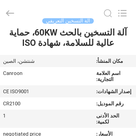
Canroon
Electrical
Appliances
Co.,
Ltd..
آلة التسخين التعريفي
All
Rights
آلة التسخين بالحث 60KW، حماية
منزل
Reserved.
عالية للسلامة، شهادة ISO
المنتجات
مكان المنشأ:
شنتشن، الصين
حول
اسم العلامة
Canroon
بنا
التجارية:
إصدار الشهادات:
CE ISO9001
جولة
رقم الموديل:
CR2100
في
الحد الأدنى
1
المعمل
لكمية:
الأسعار:
negotiated price