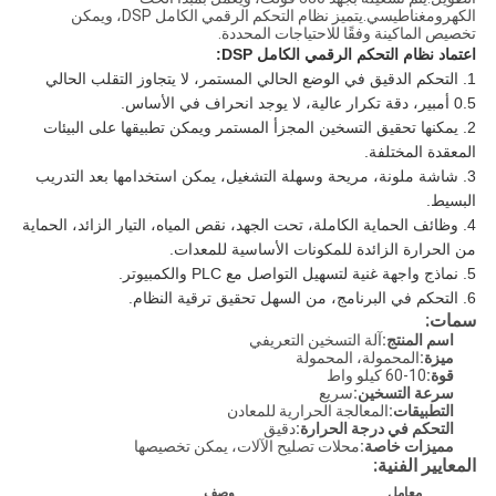
الكهرومغناطيسي.يتميز نظام التحكم الرقمي الكامل DSP، ويمكن
تخصيص الماكينة وفقًا للاحتياجات المحددة.
اعتماد نظام التحكم الرقمي الكامل DSP:
1. التحكم الدقيق في الوضع الحالي المستمر، لا يتجاوز التقلب الحالي
0.5 أمبير، دقة تكرار عالية، لا يوجد انحراف في الأساس.
2. يمكنها تحقيق التسخين المجزأ المستمر ويمكن تطبيقها على البيئات
المعقدة المختلفة.
3. شاشة ملونة، مريحة وسهلة التشغيل، يمكن استخدامها بعد التدريب
البسيط.
4. وظائف الحماية الكاملة، تحت الجهد، نقص المياه، التيار الزائد، الحماية
من الحرارة الزائدة للمكونات الأساسية للمعدات.
5. نماذج واجهة غنية لتسهيل التواصل مع PLC والكمبيوتر.
6. التحكم في البرنامج، من السهل تحقيق ترقية النظام.
سمات:
اسم المنتج:
آلة التسخين التعريفي
ميزة:
المحمولة، المحمولة
قوة:
10-60 كيلو واط
سرعة التسخين:
سريع
التطبيقات:
المعالجة الحرارية للمعادن
التحكم في درجة الحرارة:
دقيق
مميزات خاصة:
محلات تصليح الآلات، يمكن تخصيصها
المعايير الفنية:
معامل
وصف