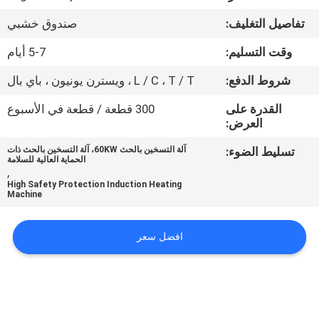
ضبط
تفاصيل التغليف:
صندوق خشبي
الجودة
وقت التسليم:
5-7 أيام
اتصل
شروط الدفع:
L / C ، T / T ، ويسترن يونيون ، باي بال
بنا
القدرة على
300 قطعة / قطعة في الأسبوع
العرض:
طلب
تسليط الضوء:
آلة التسخين بالحث 60KW، آلة التسخين بالحث ذات
الحماية العالية للسلامة
اقتباس
,
High Safety Protection Induction Heating
Machine
خريطة
افضل سعر
الموقع
سياسة
الخصوصية