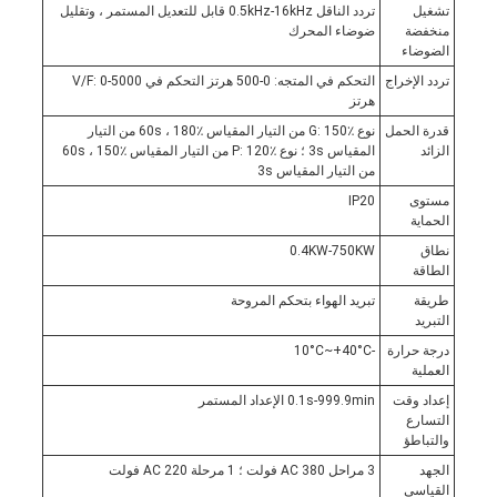
تشغيل
تردد الناقل 0.5kHz-16kHz قابل للتعديل المستمر ، وتقليل
منخفضة
ضوضاء المحرك
الضوضاء
تردد الإخراج
التحكم في المتجه: 0-500 هرتز التحكم في V/F: 0-5000
هرتز
قدرة الحمل
نوع G: 150٪ من التيار المقياس 60s ، 180٪ من التيار
الزائد
المقياس 3s ؛ نوع P: 120٪ من التيار المقياس 60s ، 150٪
من التيار المقياس 3s
مستوى
IP20
الحماية
نطاق
0.4KW-750KW
الطاقة
طريقة
تبريد الهواء بتحكم المروحة
التبريد
درجة حرارة
-10°C~+40°C
العملية
إعداد وقت
0.1s-999.9min الإعداد المستمر
التسارع
والتباطؤ
الجهد
3 مراحل AC 380 فولت ؛ 1 مرحلة AC 220 فولت
القياسي