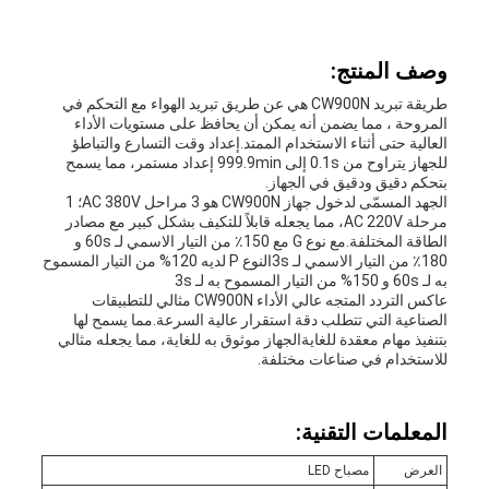
وصف المنتج:
طريقة تبريد CW900N هي عن طريق تبريد الهواء مع التحكم في
المروحة ، مما يضمن أنه يمكن أن يحافظ على مستويات الأداء
العالية حتى أثناء الاستخدام الممتد.إعداد وقت التسارع والتباطؤ
للجهاز يتراوح من 0.1s إلى 999.9min إعداد مستمر، مما يسمح
بتحكم دقيق ودقيق في الجهاز.
الجهد المسمّى لدخول جهاز CW900N هو 3 مراحل AC 380V؛ 1
مرحلة AC 220V، مما يجعله قابلاً للتكيف بشكل كبير مع مصادر
الطاقة المختلفة.مع نوع G مع 150٪ من التيار الاسمي لـ 60s و
180٪ من التيار الاسمي لـ 3sالنوع P لديه 120% من التيار المسموح
به لـ 60s و 150% من التيار المسموح به لـ 3s
عاكس التردد المتجه عالي الأداء CW900N مثالي للتطبيقات
الصناعية التي تتطلب دقة استقرار عالية السرعة.مما يسمح لها
بتنفيذ مهام معقدة للغايةالجهاز موثوق به للغاية، مما يجعله مثالي
للاستخدام في صناعات مختلفة.
المعلمات التقنية:
العرض
مصباح LED