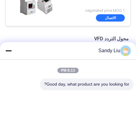
negotiated price MOQ:1
الاتصال
محول التردد VFD
Sandy Liu
محول تردد VFD مدمج، تحكم متقدم في المتجهات، مستوى حماية IP20
محرك تردد متغير أحادي الطور 220 فولت، 47 / 63 هرتز، ثبات عالي
8:13 PM
السرعة
Good day, what product are you looking for?
تبريد الهواء العاكس بتردد VFD المتغير CE مع التحكم في المروحة
فئات شعبية
جميع
ناقل التردد العاكس
محرك التردد العاكس