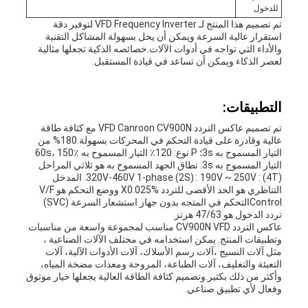
للدخول
تم تصميم هذا المنتج لـ VFD Frequency Inverter لتوفير دقة
استقرار عالية السرعة ويمكن أن يحل بسهولة المشاكل التقنية
والأداء التي تواجه في أدوات الآلات.خصائصه الذكية تجعلها مثالية
لعصر الذكاء ويمكن أن تساعد في قيادة المستقبل.
التطبيقات:
تم تصميم عاكس التردد VFD Canroon CV900N مع كثافة طاقة
عالية وقادرة على قيادة التحكم في المحركات بسهولة.180% من
التيار المسموح به 3s؛ P نوع: 120٪ التيار المسموح به 60s، 150٪
التيار المسموح به 3s. نطاق الجهد المسموح به هو ثلاثي المراحل
(4T) : 320V-460V 1-phase (2S) : 190V ~ 250V. المدخل
التناظري هو الحد الأقصى للتردد X0.025% ووضع التحكم هو V/F
Controlالتحكم في المتجه بدون جهاز استشعار السرعة (SVC)
تردد الدخول هو 47/63 هرتز
عاكس التردد CV900N VFD مناسب لمجموعة واسعة من مناسبات
وتطبيقات المنتج. يمكن استخدامه في مختلف الآلات الصناعية ،
مثل آلات النسيج ،آلات رسم الأسلاك، آلات الأدوات الآلية، آلات
التعبئة والتغليف، آلات الطباعة، المروحة ومعدات مضخة المياه،
وأكثر من ذلك بكثير.وتصميم كثافة الطاقة العالية يجعلها خيار موثوق
وفعال لأي تطبيق صناعي.