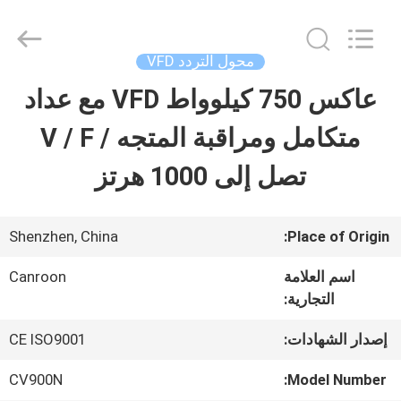
Shenzhen
Canroon
Electrical
Appliances
محول التردد VFD
Co.,
Ltd..
عاكس 750 كيلوواط VFD مع عداد
منزل
All
Rights
Reserved.
متكامل ومراقبة المتجه / V / F
المنتجات
تصل إلى 1000 هرتز
حول
Shenzhen, China
Place of Origin:
بنا
اسم العلامة
Canroon
التجارية:
جولة
إصدار الشهادات:
CE ISO9001
في
CV900N
Model Number: