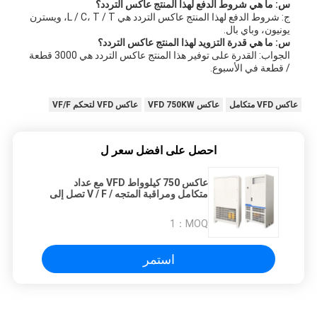
س: ما هي شروط الدفع لهذا المنتج عاكس التردد؟
ج: شروط الدفع لهذا المنتج عاكس التردد هي L / C، T / T، ويسترن
يونيون، وباي بال.
س: ما هي قدرة التزويد لهذا المنتج عاكس التردد؟
الجواب: القدرة على توفير هذا المنتج عاكس التردد هي 3000 قطعة
/ قطعة في الأسبوع.
عاكس VFD متكامل
عاكس VFD 750KW
عاكس VFD لتحكم VF/F
احصل على افضل سعر ل
عاكس 750 كيلوواط VFD مع عداد
متكامل ومراقبة المتجه / V / F تصل إلى
1000 هرتز
1
MOQ：
استمر