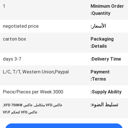
المعمل
1
Minimum Order
Quantity:
ضبط
الأسعار:
negotiated price
الجودة
carton box
Packaging
Details:
اتصل
3-7 days
Delivery Time:
بنا
L/C, T/T, Western Union,Paypal
Payment
Terms:
طلب
3000 Piece/Pieces per Week
Supply Ability:
اقتباس
تسليط الضوء:
,
,
عاكس VFD متكامل
عاكس VFD 750KW
عاكس VFD لتحكم VF/F
خريطة