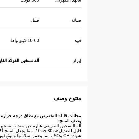
الجهد االكهربى
380 فولت
صيانة
قليل
قوة
10-60 كيلو واط
إبراز
آلة تسخين الفولاذ الق
منتوج وصف
محاثات قابلة للتخصيص مع نطاق درجة حرارة 0-400 درجة مئوية للاستخدام B2B
وصف المنتج:
قابل للتعديل 10kw-60kw،
شهادة CE وISO، مما يضمن سلامتها