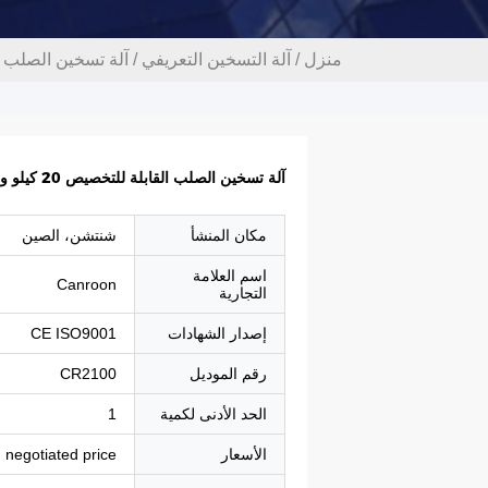
منزل
/
آلة التسخين التعريفي
/
آلة تسخين الصلب القابلة للتخصيص 
آلة تسخين الصلب القابلة للتخصيص 20 كيلو واط آلة تصلب التعريفي
مكان المنشأ
شنتشن، الصين
اسم العلامة
Canroon
التجارية
إصدار الشهادات
CE ISO9001
رقم الموديل
CR2100
الحد الأدنى لكمية
1
الأسعار
negotiated price