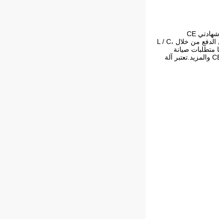
، من شنتشن، الصين.آلة التسخين التعريفي الخاصة بنا حاصلة على شهادتي CE
وISO9001 وتأتي مع الحد الأدنى لكمية الطلب وهو 1. نحن نقدم أسعار تنافسية ووقت تسليم سريع من 5 إلى 7 أيام.نحن نقبل الدفع من خلال L / C،
 في الأسبوع.تعمل آلة التسخين التعريفي الخاصة بنا على 380 فولت ولها متطلبات صيانة
منخفضة.نطاق درجة الحرارة 0-400 درجة مئوية وسرعة التسخين سريعة.بالإضافة إلى ذلك، فهي تأتي مع شهادات مثل CE ISO والمزيد.تعتبر آلة