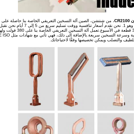
CR21
T / T، ويسترن يونيون، وباي بال.لدينا قدرة 300 قطعة
التلطيف والتصلب ويمكن تخصيصها وفقًا لاحتياجاتك.