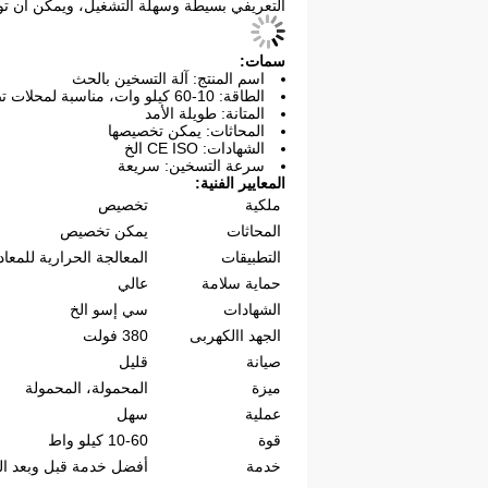
التعريفي بسيطة وسهلة التشغيل، ويمكن أن توفر 
سمات:
اسم المنتج: آلة التسخين بالحث
الطاقة: 10-60 كيلو وات، مناسبة لمحلات تصليح الآلات
المتانة: طويلة الأمد
المحاثات: يمكن تخصيصها
الشهادات: CE ISO الخ
سرعة التسخين: سريعة
المعايير الفنية:
ملكية
تخصيص
المحاثات
يمكن تخصيص
التطبيقات
المعالجة الحرارية للمعاد
حماية سلامة
عالي
الشهادات
سي إسو الخ
الجهد االكهربى
380 فولت
صيانة
قليل
ميزة
المحمولة، المحمولة
عملية
سهل
قوة
10-60 كيلو واط
خدمة
أفضل خدمة قبل وبعد الب