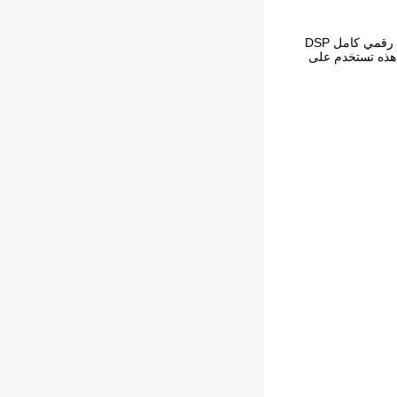
تم تصميم آلة التسخين التعريفي Canroon CR2100 لتلبية احتياجات المعالجة الحرارية للمعادن.تم تجهيز هذه الآلة بنظام تحكم رقمي كامل DSP
 هذه تستخدم على