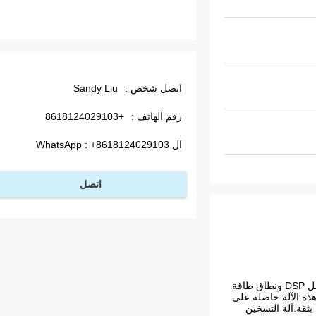
اتصل شخص :
Sandy Liu
رقم الهاتف :
+8618124029103
ال WhatsApp :
+8618124029103
اتصل
آلة التسخين التعريفي عبارة عن معدات تسخين عالية الكفاءة وموفرة للطاقة وصديقة للبيئة.إنها مجهزة بنظام تحكم رقمي كامل DSP ونطاق طاقة
فة.هذه الآلة حاصلة على
ه بثقة.آلة التسخين