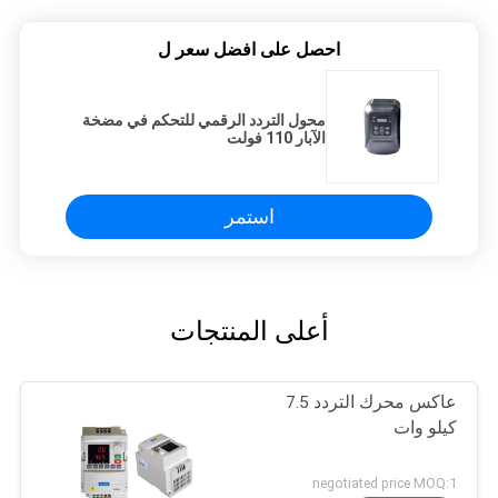
احصل على افضل سعر ل
محول التردد الرقمي للتحكم في مضخة
الآبار 110 فولت
استمر
أعلى المنتجات
عاكس محرك التردد 7.5
كيلو وات
negotiated price MOQ:1