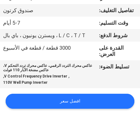
ضبط
تفاصيل التغليف:
صندوق كرتون
الجودة
وقت التسليم:
5-7 أيام
اتصل
شروط الدفع:
L / C ، T / T ، ويسترن يونيون ، باي بال
بنا
القدرة على
3000 قطعة / قطعة في الأسبوع
العرض:
طلب
تسليط الضوء:
عاكس محرك التردد الرقمي، عاكس محرك تردد التحكم V،
عاكس مضخة الآبار 110 فولت
اقتباس
,
,
V Control Frequency Drive Inverter
110V Well Pump Inverter
خريطة
افضل سعر
الموقع
سياسة
الخصوصية