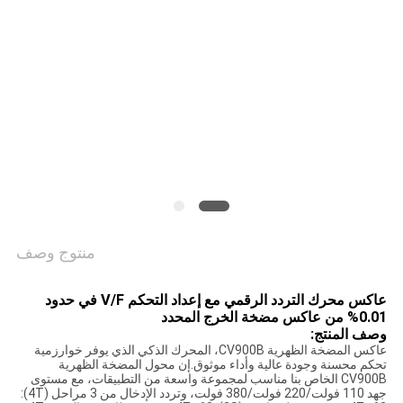
منتوج وصف
عاكس محرك التردد الرقمي مع إعداد التحكم V/F في حدود
0.01% من عاكس مضخة الخرج المحدد
وصف المنتج:
عاكس المضخة الظهرية CV900B، المحرك الذكي الذي يوفر خوارزمية
تحكم محسنة وجودة عالية وأداء موثوق.إن محول المضخة الظهرية
CV900B الخاص بنا مناسب لمجموعة واسعة من التطبيقات، مع مستوى
جهد 110 فولت/220 فولت/380 فولت، وتردد الإدخال من 3 مراحل (4T):