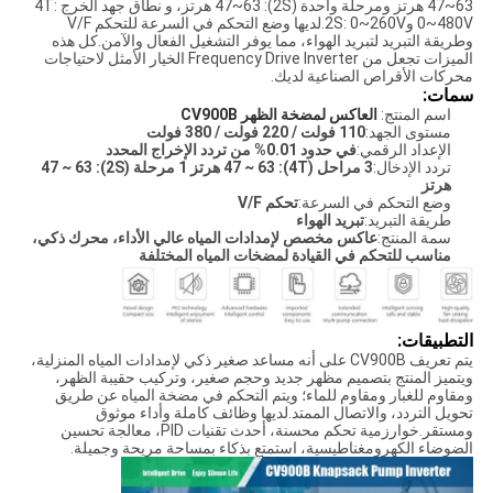
47~63 هرتز ومرحلة واحدة (2S): 47~63 هرتز، و نطاق جهد الخرج 4T:
0~480V و2S: 0~260V.لديها وضع التحكم في السرعة للتحكم V/F
وطريقة التبريد لتبريد الهواء، مما يوفر التشغيل الفعال والآمن.كل هذه
الميزات تجعل من Frequency Drive Inverter الخيار الأمثل لاحتياجات
محركات الأقراص الصناعية لديك.
سمات:
اسم المنتج:
العاكس لمضخة الظهر CV900B
مستوى الجهد:
110 فولت / 220 فولت / 380 فولت
الإعداد الرقمي:
في حدود 0.01% من تردد الإخراج المحدد
تردد الإدخال:
3 مراحل (4T): 47 ~ 63 هرتز 1 مرحلة (2S): 47 ~ 63
هرتز
وضع التحكم في السرعة:
تحكم V/F
طريقة التبريد:
تبريد الهواء
سمة المنتج:
عاكس مخصص لإمدادات المياه عالي الأداء، محرك ذكي،
مناسب للتحكم في القيادة لمضخات المياه المختلفة
التطبيقات:
يتم تعريف CV900B على أنه مساعد صغير ذكي لإمدادات المياه المنزلية،
ويتميز المنتج بتصميم مظهر جديد وحجم صغير، وتركيب حقيبة الظهر،
ومقاوم للغبار ومقاوم للماء؛ ويتم التحكم في مضخة المياه عن طريق
تحويل التردد، والاتصال الممتد.لديها وظائف كاملة وأداء موثوق
ومستقر.خوارزمية تحكم محسنة، أحدث تقنيات PID، معالجة تحسين
الضوضاء الكهرومغناطيسية، استمتع بذكاء بمساحة مريحة وجميلة.