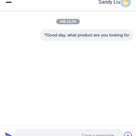
Sandy Liu
محول تردد تيار متردد لمحرك PMSM بنسبة 150% للحماية من الحمل
الزائد الحالي IP20
12:59 AM
60 هرتز تردد محرك العاكس حماية الزائد CV900A PMSM العاكس
Good day, what product are you looking for?
فئات شعبية
جميع
ناقل التردد العاكس
محرك التردد العاكس
محرك التردد المتغير 
محول التردد VFD
VFD
العاكس المضخة 
محول التردد المتغير
الشمسية
اللحام بالتسخين 
التعريفي التدفئة التيار 
التعريفي
الكهربائي