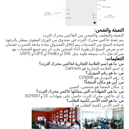
التعبئة والشحن:
التعبئة والتغليف والشحن من العاكس محرك التردد
يتم تعبئة عاكس محرك التردد في صندوق من الورق المقوى مبطن بالرغوة
لحماية المنتج من الصدمات.يتم إغلاق الصندوق بمادة مانعة للتسرب لضمان
عدم تعرض المنتج للرطوبة أثناء الشحن.يجب أن تتم جميع الشحنات مع
شركة نقل ذات سمعة طيبة مثل DHL أو FedEx أو UPS أو USPS.
التعليمات:
س: ما هو اسم العلامة التجارية لعاكس محرك التردد؟
ج: اسم العلامة التجارية هو Canroon.
س: ما هو رقم الموديل؟
ج: رقم الموديل هو CV900B.
س: أين هو مكان المنشأ؟
ج: مكان المنشأ هو شنتشن، الصين.
س: ما هي الشهادات التي يمتلكها عاكس محرك التردد؟
ج: إن عاكس محرك التردد حاصل على شهادات CE وISO9001.
س: ما هو الحد الأدنى لكمية الطلب؟
ج: الحد الأدنى لكمية الطلب هو 1.