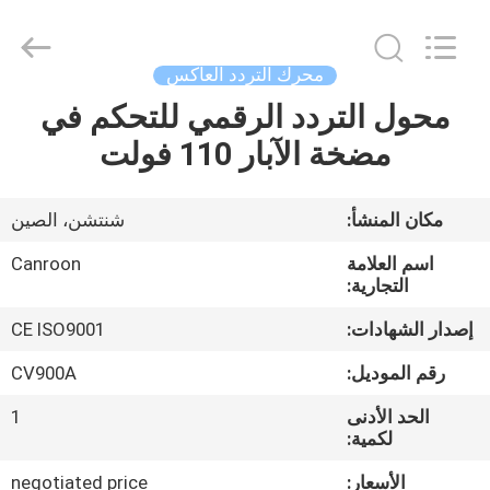
Canroon
Electrical
Appliances
Co.,
Ltd..
محرك التردد العاكس
All
Rights
محول التردد الرقمي للتحكم في
منزل
Reserved.
مضخة الآبار 110 فولت
المنتجات
مكان المنشأ:
شنتشن، الصين
حول
اسم العلامة
Canroon
بنا
التجارية:
إصدار الشهادات:
CE ISO9001
جولة
رقم الموديل:
CV900A
في
الحد الأدنى
1
المعمل
لكمية:
الأسعار:
negotiated price