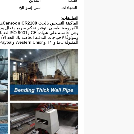
طلب
التلدين
الشهادات
سي إسو الخ
التطبيقات:
ال
ماكينة التسخين بالحث Canroon CR2100
هو
المقبولة L/C وT/T وWestern Union وPaypal.القدرة على التوريد هي 300 قطعة في الأسبوع، ويتم شحن الآلة في صندوق خشبي للحماية.