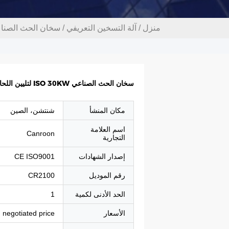
منزل
/
آلة التسخين التعريفي
/
سخان الحث الصناعي ISO 30KW لتليين اللحام
سخان الحث الصناعي ISO 30KW لتليين اللحام بالنحاس
مكان المنشأ
شنتشن، الصين
اسم العلامة
Canroon
التجارية
إصدار الشهادات
CE ISO9001
رقم الموديل
CR2100
الحد الأدنى لكمية
1
الأسعار
negotiated price