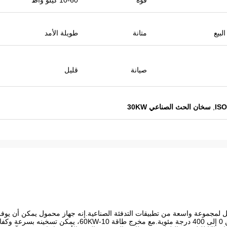
قوة
10-60 كيلو واط
لبيع
متانة
طويلة الأمد
صيانة
قليل
,
سخان الحث الصناعي 30KW
ثل لمجموعة واسعة من تطبيقات التدفئة الصناعية.إنه جهاز محمول يمكن أن يوفر 
درجة الحرارة مع نطاق درجة حرارة يتراوح من 0 إلى 400 درجة مئوية.مع مخرج