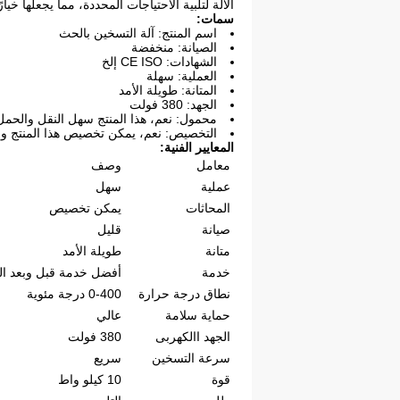
الآلة لتلبية الاحتياجات المحددة، مما يجعلها خيار
سمات:
اسم المنتج: آلة التسخين بالحث
الصيانة: منخفضة
الشهادات: CE ISO إلخ
العملية: سهلة
المتانة: طويلة الأمد
الجهد: 380 فولت
محمول: نعم، هذا المنتج سهل النقل والحمل
التخصيص: نعم، يمكن تخصيص هذا المنتج وفقً
المعايير الفنية:
معامل
وصف
عملية
سهل
المحاثات
يمكن تخصيص
صيانة
قليل
متانة
طويلة الأمد
خدمة
أفضل خدمة قبل وبعد الب
نطاق درجة حرارة
0-400 درجة مئوية
حماية سلامة
عالي
الجهد االكهربى
380 فولت
سرعة التسخين
سريع
قوة
10 كيلو واط