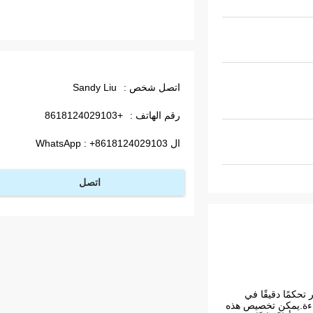
اتصل شخص :
Sandy Liu
رقم الهاتف :
+8618124029103
ال WhatsApp :
+8618124029103
اتصل
تحكمًا دقيقًا في
 طاقة 10-60KW، يمكن تسخينه بسرعة وكفاءة.يمكن تخصيص هذه