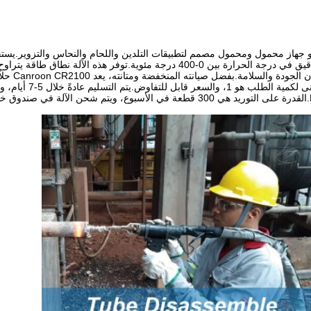
 جهاز محمول ومحمول مصمم لتطبيقات التلدين واللحام والنحاس والتزوير.يست
وهي حاصلة على شهاد
وموثوقًا لاحتياجات التدفئة الخاصة بك.