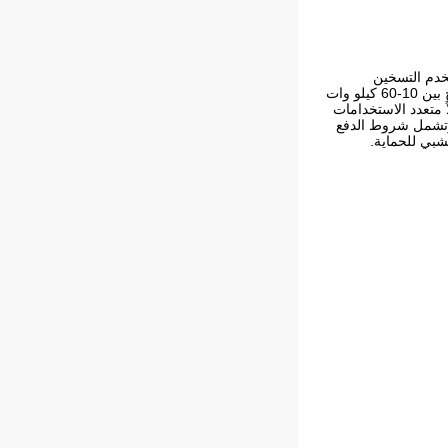
خدم التسخين
الكهرومغناطيسي لتوفير تحكم سريع وفعال ودقيق في درجة الحرارة بين 0-400 درجة مئوية.توفر هذه الآلة نطاق طاقة يتراوح بين 10-60 كيلو وات
ة CE وISO 9001 لضمان الجودة والسلامة.بفضل صيانته المنخفضة ومتانته، يعد Canroon CR2100 حلاً متعدد الاستخدامات
الحد الأدنى لكمية الطلب هو 1، والسعر قابل للتفاوض.يتم التسليم عادةً خلال 5-7 أيام، وتشمل شروط الدفع