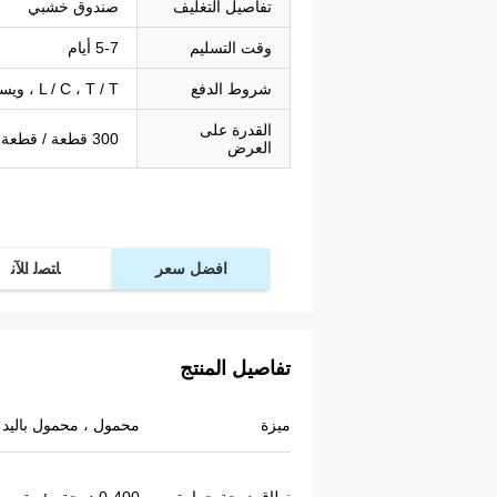
تفاصيل التغليف
صندوق خشبي
وقت التسليم
5-7 أيام
شروط الدفع
L / C ، T / T ، ويسترن يونيون ، باي بال
القدرة على
300 قطعة / قطعة في الأسبوع
العرض
افضل سعر
ﺎﺘﺼﻟ ﺍﻶﻧ
تفاصيل المنتج
ميزة
محمول ، محمول باليد