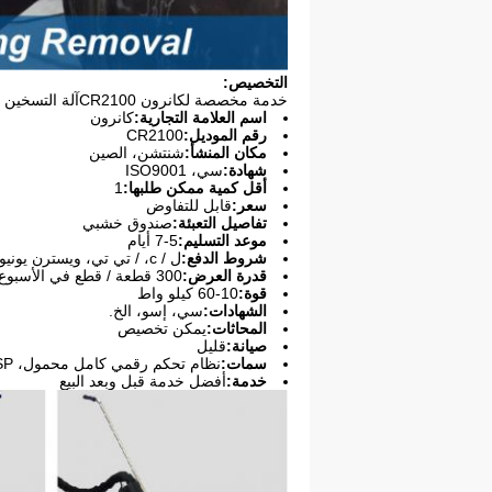
التخصيص:
خدمة مخصصة ل
كانرون CR2100
آلة التسخين 
اسم العلامة التجارية:
كانرون
رقم الموديل:
CR2100
مكان المنشأ:
شنتشن، الصين
شهادة:
سي، ISO9001
أقل كمية ممكن طلبها:
1
سعر:
قابل للتفاوض
تفاصيل التعبئة:
صندوق خشبي
موعد التسليم:
5-7 أيام
شروط الدفع:
ل / c، / تي تي، ويسترن يونيون، بايبال
قدرة العرض:
300 قطعة / قطع في الأسبوع
قوة:
10-60 كيلو واط
الشهادات:
سي، إسو، الخ.
المحاثات:
يمكن تخصيص
صيانة:
قليل
سمات:
نظام تحكم رقمي كامل محمول، DSP
خدمة:
أفضل خدمة قبل وبعد البيع