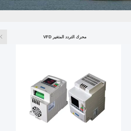
محرك التردد المتغير VFD
محول ا