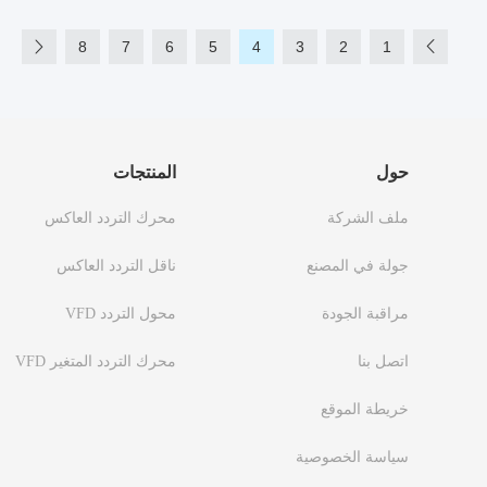
8
7
6
5
4
3
2
1
حول
المنتجات
ملف الشركة
محرك التردد العاكس
جولة في المصنع
ناقل التردد العاكس
مراقبة الجودة
محول التردد VFD
اتصل بنا
محرك التردد المتغير VFD
خريطة الموقع
سياسة الخصوصية