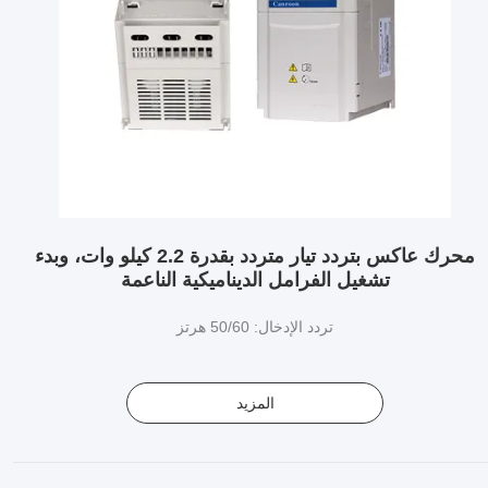
محرك عاكس بتردد تيار متردد بقدرة 2.2 كيلو وات، وبدء
تشغيل الفرامل الديناميكية الناعمة
تردد الإدخال: 50/60 هرتز
المزيد