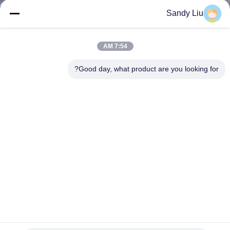
ضبط
Sandy Liu
الجودة
7:54 AM
اتصل
Good day, what product are you looking for?
بنا
طلب
اقتباس
خريطة
الموقع
سياسة
متعددة الوظائف مكافحة ناقلات العاكس نوع مجلس الوزراء تردد
الطاقة العاكس
الخصوصية