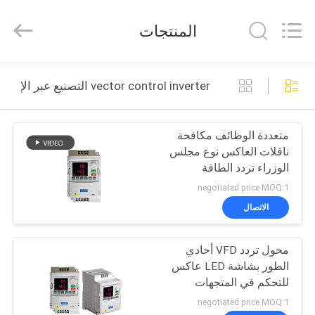
Canroon
Electrical
Appliances
المنتجات
Co.,
Ltd..
All
Rights
منزل
Reserved.
vector control inverter التصنيع عبر الإنترنت
المنتجات
متعددة الوظائف مكافحة
ناقلات العاكس نوع مجلس
حول
الوزراء تردد الطاقة
بنا
العاكس
negotiated price MOQ:1
الاتصال
جولة
محول تردد VFD أحادي
في
الطور بشاشة LED عاكس
المعمل
للتحكم في المتجهات
negotiated price MOQ:1