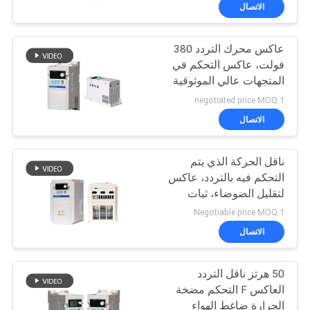
ضبط
الاتصال
الجودة
عاكس محرك التردد 380
فولت، عاكس التحكم في
اتصل
المتجهات عالي الموثوقية
بنا
negotiated price MOQ:1
الاتصال
طلب
ناقل الحركة الذي يتم
اقتباس
التحكم فيه بالتردد، عاكس
لتقليل الضوضاء، ثبات
خريطة
السرعة المنخفضة
Negotiable price MOQ:1
الموقع
الاتصال
50 هرتز ناقل التردد
سياسة
العاكس F التحكم مضخة
الخصوصية
الحرارة ضاغط الهواء