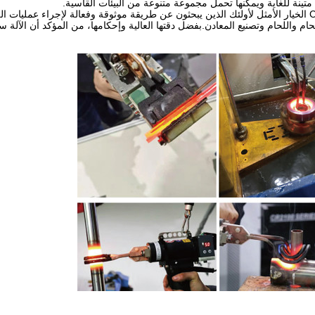
ينة للغاية ويمكنها تحمل مجموعة متنوعة من البيئات القاسية.
تعتبر ماكينة اللحام بالنحاس Canroon CR2100 الخيار الأمثل لأولئك الذين يبحثون عن طريقة موثوقة وفعالة لإجراء عم
م واللحام وتصنيع المعادن.بفضل دقتها العالية وإحكامها، من المؤكد أن الآلة ست