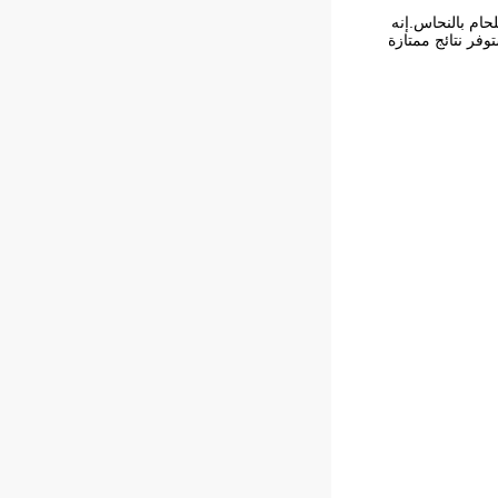
ليات اللحام بالنحاس.إنه
وفر نتائج ممتازة