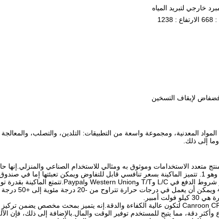
رد خارجي لتبريد المياه
فضفاض لإيقاف التسخين
لمواد المعدنية، ومجموعة واسعة من التطبيقات: التلدين، والتصلب، والمعالجة 
وما إلى ذلك.
وISO9001 وتأتي مع الحد الأدنى لكمية الطلب وهو 1. تتميز الماكينة بسعر تنافسي قابل للتفاوض ويمكن تعبئتها إ
ووزن 20 كجم.تيار الإدخال الخاص به 
تم تصميم ماكينة اللحام بالحث الحراري Canroon CR2100 لتكون عالية الكفاءة والدقة.إنه يتميز بمحث مخصص 
أكثر دقة، مما يتيح للمستخدم توفير الوقت والمال.بالإضافة إلى ذلك، فإن الآل