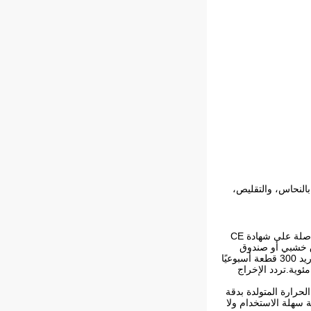
بالنحاس، والتقليص،
هو منتج متعدد الاستخدامات وموثوق به ومثالي للاستخدام الصناعي والمنزلي.إنها حاصلة على شهادة CE
ما في صندوق خشبي أو صندوق
كرتوني.يقدر وقت التسليم بـ 7-15 يومًا وتتوفر شروط الدفع في L/C وT/T وWestern Union وPaypal.تتمتع الماكينة بقدرة توريد 300 قطعة أسبوعيًا
هو 43.3A ويمكن أن يعمل في درجات حرارة تتراوح من -20 درجة مئوية إلى +50 درجة مئوية.تردد الإخراج
يضمن تركيز الحرارة المتولدة بدقة
ة سهلة الاستخدام ولا