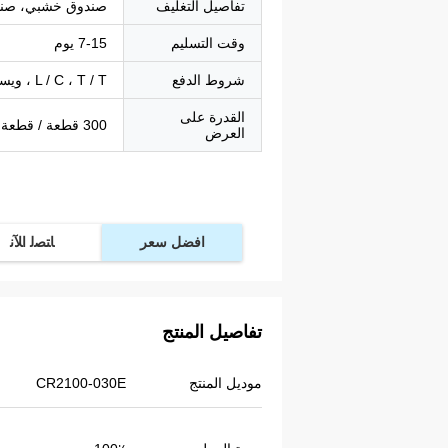
تفاصيل التغليف
صندوق خشبي، صند
وقت التسليم
7-15 يوم
شروط الدفع
L / C ، T / T ، ويسترن يونيون ، باي بال
القدرة على
300 قطعة / قطعة في الأسبوع
العرض
افضل سعر
ﺎﺘﺼﻟ ﺍﻶﻧ
تفاصيل المنتج
موديل المنتج
CR2100-030E