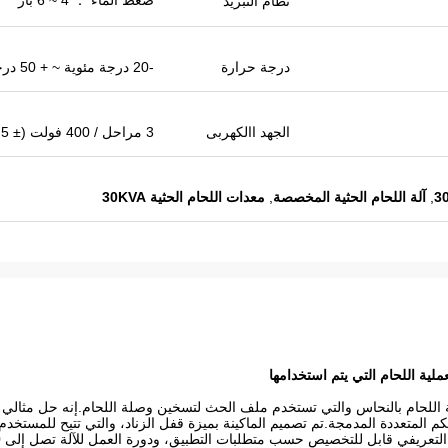
ضغط الماء ： 4 ~ 6 بار
نظام التبريد
درجة حرارة
-20 درجة مئوية ~ + 50 درجة مئوية
الجهد االكهربى
3 مراحل / 400 فولت (± 5٪)
,
آلة اللحام الحثية المخصصة
,
معدات اللحام الحثية 30KVA
اللحام بالنحاس والتي تستخدم ملف الحث لتسخين وصلة اللحام.إنه حل مثالي لت
حكم المتعددة المدمجة.تم تصميم الماكينة بميزة قفل الزناد، والتي تتيح للمستخ