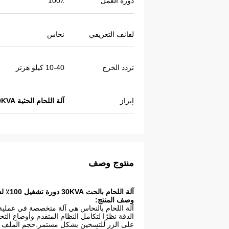
دورة العمل
100٪
لفائف التعريفي
نحاس
تردد الخرج
10-40 كيلو هرتز
إبراز
آلة اللحام الحثية 30KVA
منتوج وصف
آلة اللحام بالحث 30KVA دورة تشغيل 100٪ لعملية اللحام التي يتم استخدامها
وصف المنتج:
آلة اللحام بالنحاس هي آلة متخصصة في عملية 
الدقة نظرًا لتكامل النظام المتقدم وأوضاع الت