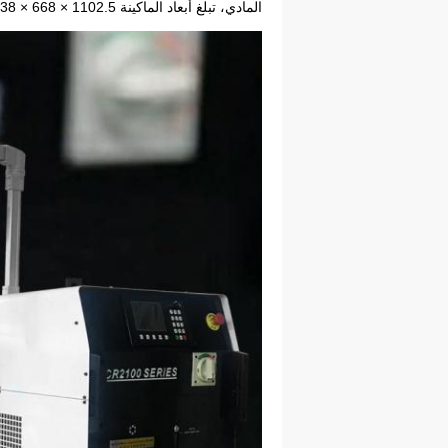
المادي، تبلغ أبعاد الماكينة 1102.5 × 668 × 1238 ملم، ويبلغ وزنها الصافي 232 كجم.