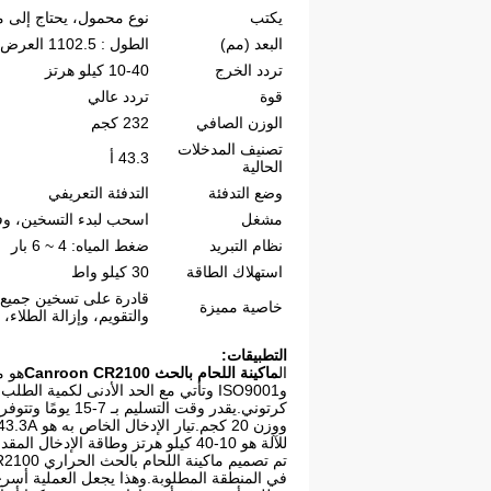
يكتب
نوع محمول، يحتاج إلى مب
البعد (مم)
الطول : 1102.5 العرض : 668 الارتفاع : 1238
تردد الخرج
10-40 كيلو هرتز
قوة
تردد عالي
الوزن الصافي
232 كجم
تصنيف المدخلات
43.3 أ
الحالية
وضع التدفئة
التدفئة التعريفي
مشغل
اسحب لبدء التسخين، و
نظام التبريد
ضغط المياه: 4 ~ 6 بار
استهلاك الطاقة
30 كيلو واط
قادرة على تسخين جميع ا
خاصية مميزة
والتقويم، وإزالة الطلاء، 
التطبيقات:
ال
ماكينة اللحام بالحث Canroon CR2100
للآلة هو 10-40 كيلو هرتز وطاقة الإدخال المقدرة هي 30 كيلو فولت أمبير.
في المنطقة المطلوبة.وهذا يجعل العملية أسرع و