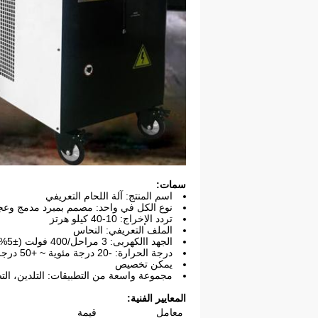
سمات:
اسم المنتج: آلة اللحام التعريفي
نوع الكل في واحد: مصمم بمبرد مدمج وعجلات
تردد الإخراج: 10-40 كيلو هرتز
الملف التعريفي: النحاس
الجهد االكهربى: 3 مراحل/400 فولت (±5%)
درجة الحرارة: -20 درجة مئوية ~ +50 درجة مئوية
يمكن تخصيص
مجموعة واسعة من التطبيقات: التلدين، التصل
المعايير الفنية:
معامل
قيمة