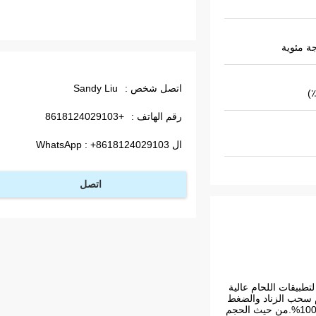
اتصل شخص :
Sandy Liu
رقم الهاتف :
+8618124029103
ال WhatsApp :
+8618124029103
اتصل
طبيقات اللحام عالية
دم سحب الزناد والضغط
على الزر للتسخين بشكل مستمر.حجم الملف التعريفي قابل للتخصيص حسب متطلبات التطبيق، ودورة العمل للآلة تصل إلى 100%.من حيث الحجم