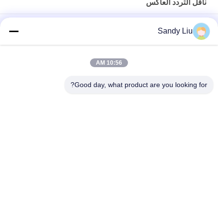
ناقل التردد العاكس
60 هرتز ناقل التردد العاكس IP20 4 كيلو واط العاكس التردد للاستخدام
Sandy Liu
الصناعي
ناقل الحركة الذي يتم التحكم فيه بالتردد، عاكس لتقليل الضوضاء، ثبات
10:56 AM
السرعة المنخفضة
Good day, what product are you looking for?
ISO ناقل التردد العاكس 1 المرحلة محرك متزامن المغناطيس الدائم
فئات شعبية
جميع
ناقل التردد العاكس
محرك التردد العاكس
محرك التردد المتغير 
محول التردد VFD
VFD
العاكس المضخة 
محول التردد المتغير