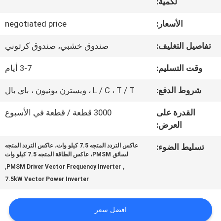
المعمل
لكمية:
الأسعار:
negotiated price
ضبط
تفاصيل التغليف:
صندوق خشبي، صندوق كرتوني
الجودة
وقت التسليم:
3-7 أيام
شروط الدفع:
L / C ، T / T ، ويسترن يونيون ، باي بال
اتصل
القدرة على
3000 قطعة / قطعة في الأسبوع
بنا
العرض:
تسليط الضوء:
عاكس التردد المتجه 7.5 كيلو وات، عاكس التردد المتجه
طلب
لسائق PMSM، عاكس الطاقة المتجه 7.5 كيلو وات
,
,
PMSM Driver Vector Frequency Inverter
اقتباس
7.5kW Vector Power Inverter
خريطة
افضل سعر