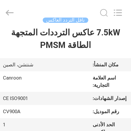
Shenzhen
Canroon
Electrical
Appliances
ناقل التردد العاكس
Co.,
Ltd..
7.5kW عاكس الترددات المتجهة
منزل
All
Rights
Reserved.
الطاقة PMSM
المنتجات
مكان المنشأ:
شنتشن، الصين
حول
اسم العلامة
Canroon
التجارية:
بنا
إصدار الشهادات:
CE ISO9001
جولة
رقم الموديل:
CV900A
في
الحد الأدنى
1