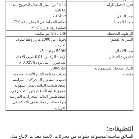
قدرة الحمل الزائد
150% من التيار المعدل للخروج لمدة
60 ثانية
تردد الناقل
2-15kHz
حماية المحرك
حماية الإفراط في الحمل، دعم KTY،
حماية درجة حرارة PTC
الرطوبة المحيطة
5-90%RH غير مكثف
السرعة القصوى
تحويل إلى 2000 هرتز وفقا للتردد
الخروج
تردد الإدخال
50/60 هرتز + 5٪
دقة تردد الإدخال
الإعداد الرقمي: 0.01 هرتز، الإعداد
التناظري: أعلى تردد X 0.025%
التيار المدخل المسموح به
20~580A
مناسبة
معدات مختلفة لإنتاج الأتمتة، مصممة
خصيصًا لتشغيل المحركات المزامنة
المغناطيسية الدائمة،يمكن بسهولة
تحقيق عالية الأداء فيكتور التحكم في
المغناطيس الدائم المحركات المزامنة،
ولها خصائص ممتازة في التحكم في
الدوران.
التطبيقات:
السائق مناسبة لمجموعة متنوعة من محركات الأتمتة معدات الإنتاج.مثل