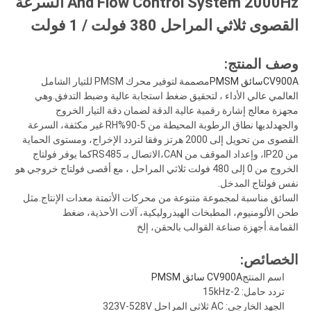
And Flow Control System 2000Hz السرعة
القصوى ثلاثي المراحل 380 فولت / 1 فولت
وصف المنتج:
CV900A
سائق PMSM
مصممة لتوفير محرك PMSM للتيار الشامل
العالمي عالي الأداء ، لتحقيق ضغط استجابة عالية وضبط التدفق.وهي
مجهزة معالج إشارة رقمية عالية الدقة لضمان دقة التيار الخروج
والجهدلديها نطاق الرطوبة المحيطة من 5-90%RH غير مكثفة، السرعة
القصوى من تحويل إلى 2000 هرتز وفقا لتردد الإخراج، ومستوى الحماية
من IP20، وإعداد الموقف من CAN،الاتصال بـ RS485كما يوفر فولتاج
الخروج من 0 إلى 480 فولت ثلاثي المراحل ، مع أقصى فولتاج خروجي هو
نفس فولتاج المدخل.
السائق مناسبة لمجموعة متنوعة من محركات الأتمتة معدات الإنتاج.مثل
طحن الألومنيوم، المطبخات الهيدروليكية، آلات الأحذية، ضغط
القمامة.أجهزة صناعة القوالب بالحقن، إلخ
الخصائص:
اسم المنتج
CV900A سائق PMSM
تردد حامل: 2-15kHz
الجهد الخارجي: AC ثلاثي المراحل 323V-528V