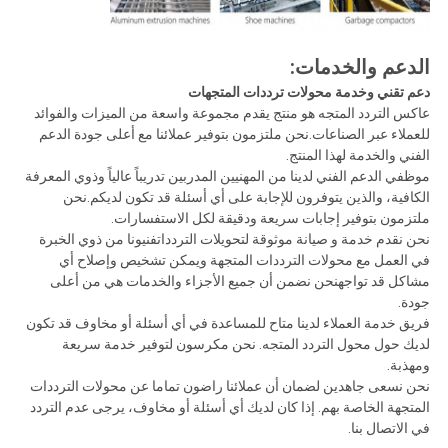
الدعم والخدمات:
دعم تقني وخدمة محولات ترددات المتجهات
عاكس التردد المتجه هو منتج يقدم مجموعة واسعة من الميزات والفوائد
للعملاء عبر الصناعات.نحن ملتزمون بتوفير عملائنا مع أعلى جودة الدعم
الفني والخدمة لهذا المنتج.
موظفي الدعم الفني لدينا من المهنيين المدربين تدريباً عالياً وذوي المعرفة
الكافية، والذين يتوفرون للإجابة على أي أسئلة قد تكون لديكم.نحن
ملتزمون بتوفير إجابات سريعة ودقيقة لكل الاستفسارات.
نحن نقدم خدمة و صيانة موثوقة لتحويلات التردداتفنيونا من ذوي الخبرة
في العمل مع محولات الترددات المتجهة ويمكن تشخيص وإصلاح أي
مشاكل قد تواجهنحن نضمن أن جميع الأجزاء والخدمات هي من أعلى
جودة.
فريق خدمة العملاء لدينا متاح للمساعدة في أي أسئلة أو مخاوف قد تكون
لديك حول محول التردد المتجه. نحن مكرسون لتوفير خدمة سريعة
ومهذبة.
نحن نسعى جاهدين لضمان أن عملائنا راضون تماما عن محولات الترددات
المتجهة الخاصة بهم. إذا كان لديك أي أسئلة أو مخاوف، يرجى عدم التردد
في الاتصال بنا.