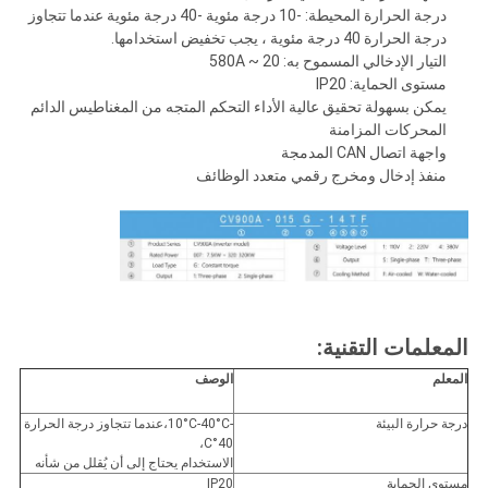
درجة الحرارة المحيطة: -10 درجة مئوية -40 درجة مئوية عندما تتجاوز
درجة الحرارة 40 درجة مئوية ، يجب تخفيض استخدامها.
التيار الإدخالي المسموح به: 20 ~ 580A
مستوى الحماية: IP20
يمكن بسهولة تحقيق عالية الأداء التحكم المتجه من المغناطيس الدائم
المحركات المزامنة
واجهة اتصال CAN المدمجة
منفذ إدخال ومخرج رقمي متعدد الوظائف
المعلمات التقنية:
المعلم
الوصف
درجة حرارة البيئة
-10°C-40°C،عندما تتجاوز درجة الحرارة
40°C،
الاستخدام يحتاج إلى أن يُقلل من شأنه
مستوى الحماية
IP20