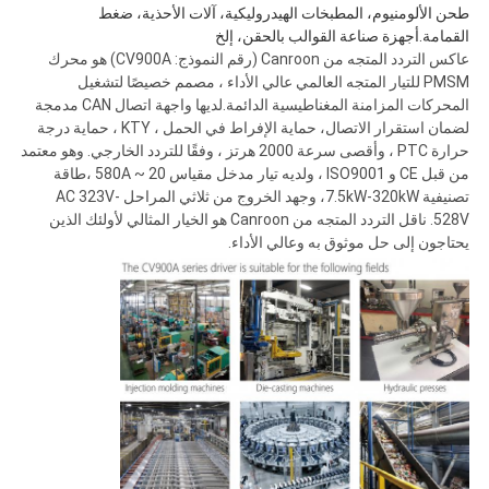
طحن الألومنيوم، المطبخات الهيدروليكية، آلات الأحذية، ضغط
القمامة.أجهزة صناعة القوالب بالحقن، إلخ
عاكس التردد المتجه من Canroon (رقم النموذج: CV900A) هو محرك
PMSM للتيار المتجه العالمي عالي الأداء ، مصمم خصيصًا لتشغيل
المحركات المزامنة المغناطيسية الدائمة.لديها واجهة اتصال CAN مدمجة
لضمان استقرار الاتصال، حماية الإفراط في الحمل ، KTY ، حماية درجة
حرارة PTC ، وأقصى سرعة 2000 هرتز ، وفقًا للتردد الخارجي. وهو معتمد
من قبل CE و ISO9001 ، ولديه تيار مدخل مقياس 20 ~ 580A ،طاقة
تصنيفية 7.5kW-320kW، وجهد الخروج من ثلاثي المراحل AC 323V-
528V. ناقل التردد المتجه من Canroon هو الخيار المثالي لأولئك الذين
يحتاجون إلى حل موثوق به وعالي الأداء.