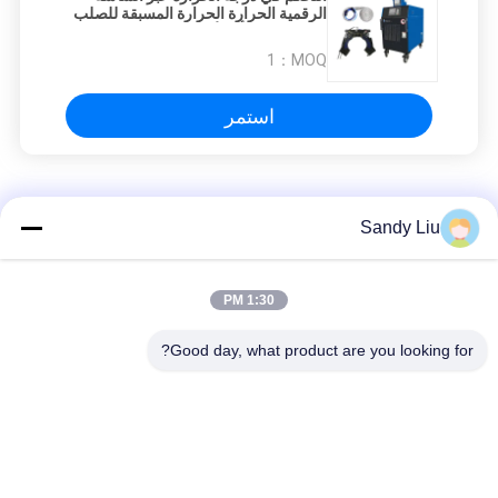
الرقمية الحرارة الحرارة المسبقة للصلب
المقاوم للصدأ والألومنيوم 50-60 هرتز
1
MOQ：
استمر
اللحام بالتسخين التعريفي
Sandy Liu
تخصيص التسخين التعريفي لحام الفولاذ المقاوم للصدأ الجهد 3 المرحلة
1:30 PM
CE التسخين بالحث لحام سخن 3 المرحلة سخان حثي عالي التردد
Good day, what product are you looking for?
الكربون الصلب التعريفي التسخين لحام 1 المرحلة قوية وموثوقة
فئات شعبية
جميع