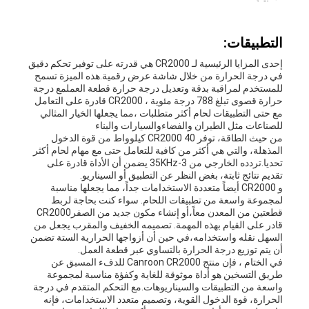
التطبيقات:
إحدى المزايا الرئيسية لـ CR2000 هي قدرته على توفير تحكم دقيق
في درجة الحرارة من خلال شاشة عرض رقمية.هذه الميزة تسمح
للمستخدم لمراقبة بدقة وتعديل درجة حرارة قطعة العملمع درجة
حرارة قصوى تبلغ 788 درجة مئوية ، CR2000 قادرة على التعامل
مع حتى التطبيقات لحام أكثر متطلبات ،مما يجعلها الخيار المثالي
للصناعات مثل الطيران والفضاءوالسيارات والبناء
من حيث الطاقة، توفر CR2000 40 كيلوواط من قوة الدخول
المذهلة، والتي هي أكثر من كافية للتعامل حتى مع مهام لحام أكثر
تحديا.تردده الخارجي من 3-35KHz يضمن أن الأداة قادرة على
تقديم نتائج ثابتة، بغض النظر عن التطبيق أو السيناريو.
و CR2000 أيضاً متعددة الاستخدامات جداً، مما يجعلها مناسبة
لمجموعة واسعة من تطبيقات اللحام. سواء كنت بحاجة لربط
قطعتين من المعدن معاً،أو إنشاء مكون جديد من الصفرCR2000
قادر على القيام بهذه المهمة. تصميمه الخفيف والمقرب يجعل من
السهل نقله واستخدامه،في حين أن أزواجها الحرارية الستة تضمن
أن يتم توزيع درجة الحرارة بالتساوي عبر قطعة العمل.
في الختام ، فإن منتج Canroon CR2000 للدفء المسبق عن
طريق التسخين هو أداة موثوقة للغاية وكفؤة مناسبة لمجموعة
واسعة من التطبيقات والسيناريوهات.مع التحكم المتقدم في درجة
الحرارة، قوة الدخول القوية، وتصميم متعدد الاستخدامات، فإنه