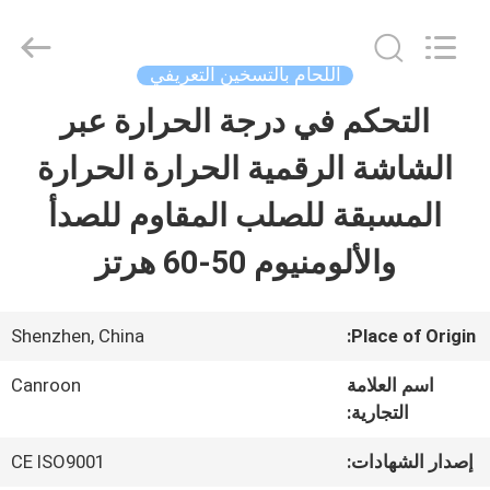
Shenzhen
Canroon
Electrical
Appliances
اللحام بالتسخين التعريفي
Co.,
Ltd..
التحكم في درجة الحرارة عبر
منزل
All
Rights
Reserved.
الشاشة الرقمية الحرارة الحرارة
المنتجات
المسبقة للصلب المقاوم للصدأ
والألومنيوم 50-60 هرتز
حول
بنا
Shenzhen, China
Place of Origin:
اسم العلامة
Canroon
جولة
التجارية:
في
إصدار الشهادات:
CE ISO9001