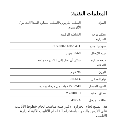
المعلمات التقنية:
المواد
الصلب الكربوني/الصلب المقاوم للصدأ/النحاس/
الألومنيوم
تحكم درجة
الشاشة الرقمية
الحرارة
نموذج المنتج
CR2000-040B-14TF
تردد الإدخال
50-60 هرتز
درجة حرارة
يمكن أن تصل إلى 788 درجة مئوية
التدفئة
الوزن
96 كجم
تيار المدخل
50-61A
الجهد المدخل
220-240 فولت من مرحلة واحدة
نطاق الحثية
2.2-300uH
طاقة المدخل
40KVA
هذا المنتج لحام الحرارة الافتراضية مناسب لحام خطوط الأنابيب
على الأرض والبحر ، باستخدام آلة لحام الأنابيب الآلية لحرارة
الأنابيب.