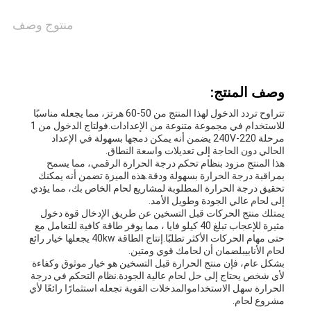
منتوج وصف
وصف المنتج:
تتراوح تردد الدخول لهذا المنتج من 50-60 هرتز، مما يجعله مناسبًا
للاستخدام في مجموعة متنوعة من الإعدادات.فولتاج الدخول من 1
مرحلة 220-240V يضمن أنه يمكن دمجها بسهولة في الإعداد
الحالي دون الحاجة إلى تعديلات واسعة النطاق.
هذا المنتج مزود بنظام تحكم درجة الحرارة الرقمي، مما يسمح
بمراقبة درجة الحرارة بسهولة ودقة.هذه الميزة تضمن أنه يمكنك
تحقيق درجة الحرارة المطلوبة لمشاريع لحام الخاص بك، مما يؤدي
إلى لحام عالي الجودة وطويل الأمد.
يمتلك منتج الحركات قبل التسخين عن طريق الإدخال قوة دخول
مثيرة للإعجاب تبلغ 40 كيلو فايا ، مما يوفر طاقة كافية للتعامل مع
حتى مهام الحركات الأكثر تطلبًا.إنتاج الطاقة 40kw يجعلها خيار رائع
لحام الأنابيبلضمان أن لحامك قوي ومتين.
بشكل عام، فإن منتج الحرارة قبل التسخين هو خيار موثوق وكفاءة
لأي شخص يحتاج إلى حل لحام عالية الجودة.نظام التحكم في درجة
الحرارة سهل الاستخداموالمدخلات القوية تجعله استثمارًا رائعًا لأي
مشروع لحام.