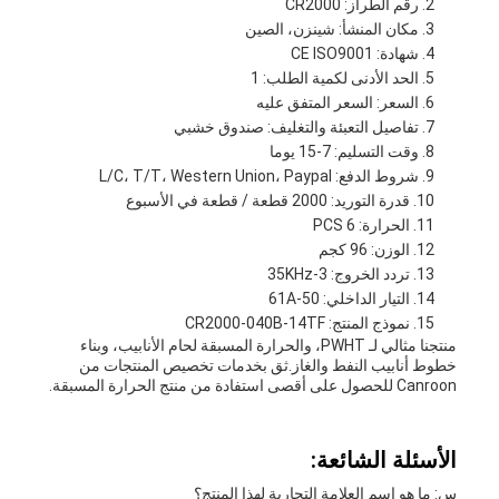
رقم الطراز: CR2000
مكان المنشأ: شينزن، الصين
شهادة: CE ISO9001
الحد الأدنى لكمية الطلب: 1
السعر: السعر المتفق عليه
تفاصيل التعبئة والتغليف: صندوق خشبي
وقت التسليم: 7-15 يوما
شروط الدفع: L/C، T/T، Western Union، Paypal
قدرة التوريد: 2000 قطعة / قطعة في الأسبوع
الحرارة: 6 PCS
الوزن: 96 كجم
تردد الخروج: 3-35KHz
التيار الداخلي: 50-61A
نموذج المنتج: CR2000-040B-14TF
منتجنا مثالي لـ PWHT، والحرارة المسبقة لحام الأنابيب، وبناء
خطوط أنابيب النفط والغاز.ثق بخدمات تخصيص المنتجات من
Canroon للحصول على أقصى استفادة من منتج الحرارة المسبقة.
الأسئلة الشائعة:
س: ما هو اسم العلامة التجارية لهذا المنتج؟