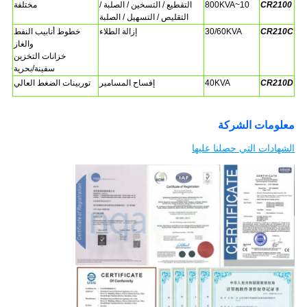
CR2100
10~800KVA
التقطيع / التسخين / الصلبة /
مختلفة
التقليص / التسهيل / الصلبة
CR210C
30/60KVA
إزالة الطلاء
خطوط أنابيب النفط
والغاز
خزانات التخزين
سفينة/بحرية
CR210D
40KVA
إفساح المسامير
توربينات الضغط العالي
معلومات الشركة
الشهادات التي حصلنا عليها