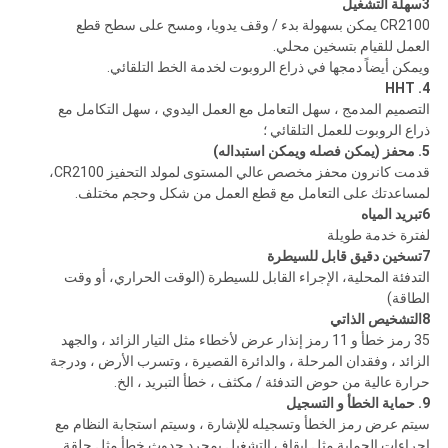
3سهلة التشغيل
CR2100 يمكن بسهولة بدء / وقف يدويا، ومسح على سطح قطع
العمل للقيام بتسخين محلي.
ويمكن أيضاً دمجها في ذراع الروبوت لخدمة الخط التلقائي.
4. HHT
التصميم المدمج ، سهل التعامل مع العمل اليدوي ، سهل التكامل مع
ذراع الروبوت للعمل التلقائي ؛
5. محفز (يمكن فصله ويمكن استبداله)
قدمت كانرون محفز مخصص عالي المستوى لمولد التحفيز CR2100،
لمساعدتك على التعامل مع قطع العمل من شكل وحجم مختلف.
6تبريد المياه
لفترة خدمة طويلة
7تسخين دقيق قابل للسيطرة
التدفئة المحلية، الإجراء القابل للسيطرة (الوقت الحراري، أو وقت
الطاقة)
8التشخيص الذاتي
35 رمز خطأ و 11 رمز إنذار عرض لأخطاء مثل التيار الزائد ، والجهد
الزائد ، وفقدان المرحلة ، والدائرة القصيرة ، وتسرب الأرض ، ودرجة
حرارة عالية من حوض التدفئة / مكثف ، خطأ التبريد ، الخ.
9. حماية الخطأ و التسجيل
سيتم عرض رمز الخطأ وتسجيله للإشارة ، وسيتم استجابة النظام مع
إجراءات الحماية مثل إيقاف التشغيل بمجرد حدوث خطأ مثل حلقة