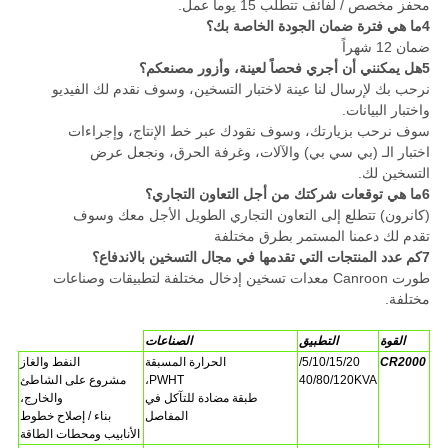
محفز مخصص / لفائف تتطلب 15 يوما عمل.
4ما هي فترة ضمان الجودة الخاصة بك؟
ضمان 12 شهراً
5هل يمكنني أن أجري فحصاً لعينة، وأزور مصنعكم؟
نرحب بك لإرسال لنا عينة لاختبار التسخين، وسوف نقدم لك الفيديو
واختبار البيانات.
سوف نرحب بزيارتك، وسوف نقودك عبر خط الإنتاج، وإجراءات
اختبار الـ (بي سي بي) والآلات، وغرفة الحرق، ونجعل عرض
التسخين لك.
6ما هي توقعات شركتك من أجل التعاون التجاري؟
(كانرون) تتطلع إلى التعاون التجاري الطويل الأجل معك وسوف
تقدم لك دعمنا المستمر بطرق مختلفة
7كم عدد المنتجات التي تقدمها في مجال التسخين بالاندفاع؟
طورت Canroon معدات تسخين إدخال مختلفة لتطبيقات وصناعات
مختلفة.
القوة
التطبيق
الصناعات
CR2000
5/10/15/20/
الحرارة المسبقة
النفط والغاز
40/80/120KVA
PWHT،
مشروع على الشاطئ
طبقة مضادة للتآكل في
والخارج،
المفاصل
بناء / إصلاح خطوط
الأنابيب ومحطات الطاقة