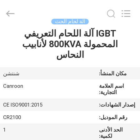
Canroon
Electrical
Appliances
Co.,
Ltd..
آلة لحام الحث
All
Rights
IGBT آلة اللحام التعريفي
منزل
Reserved.
المحمولة 800KVA لأنابيب
المنتجات
النحاس
حول
مكان المنشأ:
شنتشن
بنا
اسم العلامة
Canroon
التجارية:
جولة
إصدار الشهادات:
CE ISO9001:2015
في
رقم الموديل:
CR2100
المعمل
الحد الأدنى
1
لكمية: