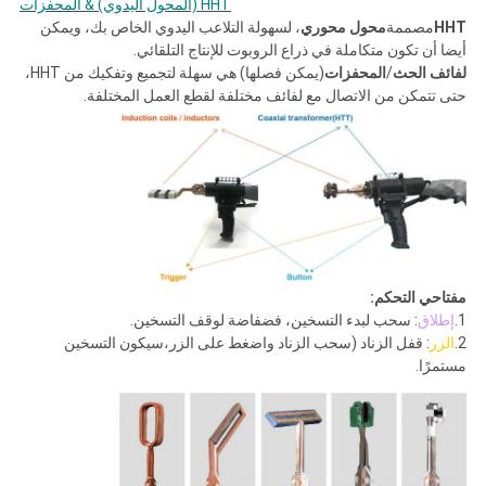
HHT (المحول اليدوي) & المحفزات
HHT
مصممة
محول محوري
، لسهولة التلاعب اليدوي الخاص بك، ويمكن
أيضا أن تكون متكاملة في ذراع الروبوت للإنتاج التلقائي.
لفائف الحث
/
المحفزات
(يمكن فصلها) هي سهلة لتجميع وتفكيك من HHT،
حتى تتمكن من الاتصال مع لفائف مختلفة لقطع العمل المختلفة.
مفتاحي التحكم:
1.
إطلاق
: سحب لبدء التسخين، فضفاضة لوقف التسخين.
2.
الزر
: قفل الزناد (سحب الزناد واضغط على الزر،سيكون التسخين
مستمرًا.