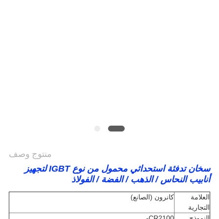
منتوج وصف
سخان تدفئة استحداثي محمول من نوع IGBT لتجهيز
أنابيب النحاس / الذهب / الفضة / الفولاذ
العلامة
كانرون (الصانع)
التجارية
النموذج
CR2100-