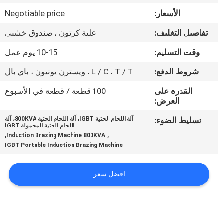
ضبط
الأسعار:
Negotiable price
الجودة
تفاصيل التغليف:
علبة كرتون ، صندوق خشبي
اتصل
وقت التسليم:
10-15 يوم عمل
بنا
شروط الدفع:
L / C ، T / T ، ويسترن يونيون ، باي بال
القدرة على
100 قطعة / قطعة في الأسبوع
طلب
العرض:
اقتباس
تسليط الضوء:
آلة اللحام الحثية IGBT، آلة اللحام الحثية 800KVA، آلة
اللحام الحثية المحمولة IGBT
,
,
Induction Brazing Machine 800KVA
IGBT Portable Induction Brazing Machine
خريطة
الموقع
افضل سعر
سياسة
الخصوصية