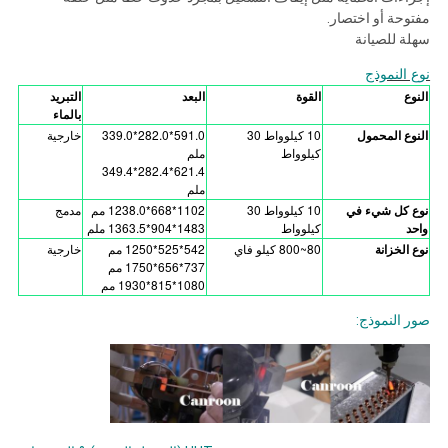
مفتوحة أو اختصار.
سهلة للصيانة
نوع النموذج
النوع
القوة
البعد
التبريد
بالماء
النوع المحمول
10 كيلوواط 30
591.0*282.0*339.0
خارجية
كيلوواط
ملم
621.4*282.4*349.4
ملم
نوع كل شيء في
10 كيلوواط 30
1102*668*1238.0 مم
مدمج
واحد
كيلوواط
1483*904*1363.5 ملم
نوع الخزانة
80~800 كيلو فاي
542*525*1250 مم
خارجية
737*656*1750 مم
1080*815*1930 مم
صور النموذج: