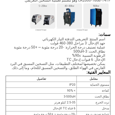
CR2000-160B-14TF وهو مصمم لعملية التسخين التعريفي.
سمات:
اسم المنتج: التعريفي التدفئة التيار الكهربائي
جهد الإدخال: 3 مراحل 380-460 فولت
عملية تصنيف درجة الحرارة: -20 درجة مئوية ~ +50 درجة مئوية
نطاق الحث: 3-500uH
الرطوبة النسبية: ≥90%
الإدخال: 6 قنوات إدخال TC
يمكن تخصيصها لمختلف التطبيقات، مثل التسخين المسبق في البرد
القارس في الهواء الطلق، والتسخين المسبق لللحام، وما إلى ذلك.
المعايير الفنية:
معامل
تفاصيل
مستوى الحماية
IP20
كفاءة
> 90%
نطاق الحث
3-500uH
تردد الخرج
2.5-35 كيلو هرتز
مدخل
6 قناة TC الإدخال
عملية تصنيف درجة
-20 درجة مئوية ~ +50 درجة مئوية