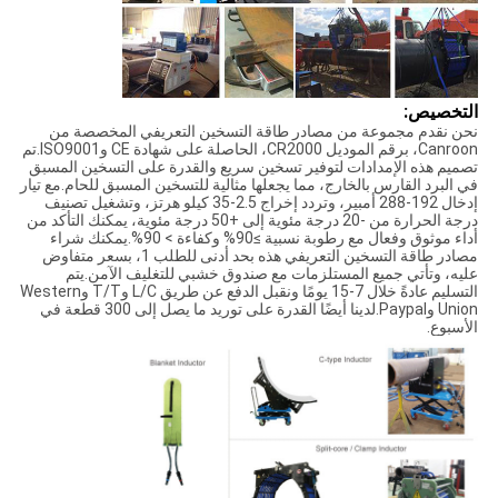
التخصيص:
نحن نقدم مجموعة من مصادر طاقة التسخين التعريفي المخصصة من
Canroon، برقم الموديل CR2000، الحاصلة على شهادة CE وISO9001.تم
تصميم هذه الإمدادات لتوفير تسخين سريع والقدرة على التسخين المسبق
في البرد القارس بالخارج، مما يجعلها مثالية للتسخين المسبق للحام.مع تيار
إدخال 192-288 أمبير، وتردد إخراج 2.5-35 كيلو هرتز، وتشغيل تصنيف
درجة الحرارة من -20 درجة مئوية إلى +50 درجة مئوية، يمكنك التأكد من
أداء موثوق وفعال مع رطوبة نسبية ≥90% وكفاءة > 90%.يمكنك شراء
مصادر طاقة التسخين التعريفي هذه بحد أدنى للطلب 1، بسعر متفاوض
عليه، وتأتي جميع المستلزمات مع صندوق خشبي للتغليف الآمن.يتم
التسليم عادةً خلال 7-15 يومًا ونقبل الدفع عن طريق L/C وT/T وWestern
Union وPaypal.لدينا أيضًا القدرة على توريد ما يصل إلى 300 قطعة في
الأسبوع.