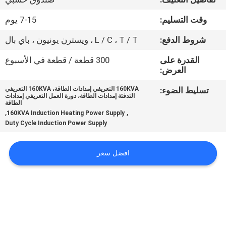
ضبط
وقت التسليم:
7-15 يوم
الجودة
شروط الدفع:
L / C ، T / T ، ويسترن يونيون ، باي بال
اتصل
القدرة على
300 قطعة / قطعة في الأسبوع
العرض:
بنا
تسليط الضوء:
160KVA التعريفي إمدادات الطاقة، 160KVA التعريفي
التدفئة إمدادات الطاقة، دورة العمل التعريفي إمدادات
طلب
الطاقة
,
,
160KVA Induction Heating Power Supply
اقتباس
Duty Cycle Induction Power Supply
خريطة
افضل سعر
الموقع
سياسة
الخصوصية