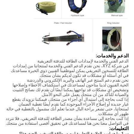
الدعم والخدمات:
الدعم الفني والخدمة لإمدادات الطاقة للتدفئة التعريفية
في شركة XYZ، نحن نقدم الدعم الفني والخدمة لمنتجاتنا من إمدادات
الطاقة للتسخين التعريفي.يمكن لموظفينا الفنيين ذوي الخبرة مساعدتك
في أي أسئلة أو مشكلات قد تكون لديكم بشأن منتجك.
نحن نقدم دعم المنتج عبر الهاتف والبريد الإلكتروني والدردشة
الحية.الفنيون لدينا متاحون لمساعدتك في استكشاف الأخطاء وإصلاحها
وتشخيص أي مشكلات قد تواجهها.يمكننا أيضًا أن نقدم لك نصائح التثبيت
والصيانة للتأكد من أن منتجك يعمل على النحو الأمثل.
إذا كنت بحاجة إلى استبدال أي أجزاء من منتجك، فيمكننا تزويدك بقطع
غيار جديدة أو إصلاح الأجزاء الموجودة.كما نقدم أيضًا تغطية الضمان
لمنتجاتنا، حتى تشعر براحة البال عندما تعلم أنك مشمول بالتغطية في حالة
ظهور أي مشكلات.
إذا كنت بحاجة إلى مساعدة بشأن مصدر الطاقة للتدفئة التعريفي، فلا تتردد
في التواصل معنا.نحن هنا لمساعدتك في تحقيق أقصى استفادة من منتجك.
التعليمات:
س1.ما هو اسم العلامة التجارية لمصدر طاقة التسخين بالحث هذا؟