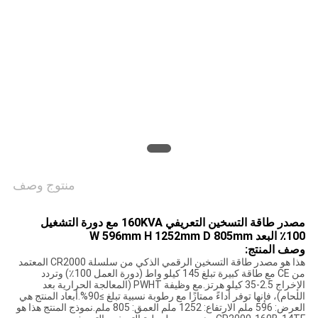
منتوج وصف
مصدر طاقة التسخين التعريفي 160KVA مع دورة التشغيل
100٪ البعد W 596mm H 1252mm D 805mm
وصف المنتج:
هذا هو مصدر طاقة التسخين الرقمي الذكي من سلسلة CR2000 المعتمد
من CE مع طاقة كبيرة تبلغ 145 كيلو واط (دورة العمل 100٪) وتردد
الإخراج 2.5-35 كيلو هرتز.مع وظيفة PWHT (المعالجة الحرارية بعد
اللحام)، فإنها توفر أداءً ممتازًا مع رطوبة نسبية تبلغ ≥90%.أبعاد المنتج هي
العرض: 596 ملم الارتفاع: 1252 ملم العمق: 805 ملم.نموذج المنتج هذا هو