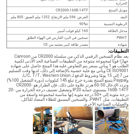
الحرارة
موديل المنتج
CR2000-160B-14TF
البعد
العرض: 596 ملم الارتفاع: 1252 ملم العمق: 805 ملم
الرطوبة النسبية
≥90%
مدخل الطاقة
160 كيلو فولت أمبير
PWHT
تسخين في البرد القارس في الهواء الطلق
شهادة
مصدر طاقة كبير معتمد من CE
التطبيقات:
يعد نظام التسخين الرقمي الذكي من سلسلة CR2000 من Canroon
جهازًا قويًا لمجموعة متنوعة من التطبيقات الصناعية.الحد الأدنى لكمية
الطلب هو 1 ويأتي بسعر يتم التفاوض عليه.هذا المنتج حاصل على شهادة
CE ISO9001 ويأتي مع علبة خشبية.بالإضافة إلى ذلك، لديها وقت التسليم
من 7 إلى 15 يومًا وشروط الدفع لـ L/C، T/T، Western Union،
وPaypal.يتمتع المنتج بقدرة خرج تبلغ 145 كيلووات (دورة التشغيل 100%)
وتردد الإدخال 50-60 هرتز.علاوة على ذلك، فإن الطراز هو CR2000-
160B-14TF بمستوى حماية IP20 وتشغيل تصنيف درجة الحرارة من -20
درجة مئوية إلى +50 درجة مئوية.إنها مناسبة لمجموعة واسعة من
التطبيقات، مثل PWHT، والتسخين المسبق للطلاء المضاد للتآكل،
والعمليات الصناعية الأخرى.