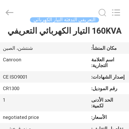
Canroon
Electrical
Appliances
Co.,
Ltd..
التعريفي التدفئة التيار الكهربائي
All
Rights
160KVA التيار الكهربائي التعريفي
منزل
Reserved.
المنتجات
مكان المنشأ:
شنتشن، الصين
اسم العلامة
Canroon
حول
التجارية:
بنا
إصدار الشهادات:
CE ISO9001
رقم الموديل:
CR1300
جولة
الحد الأدنى
1
في
لكمية:
المعمل
الأسعار:
negotiated price
تفاصيل التغليف:
صندوق خشبي