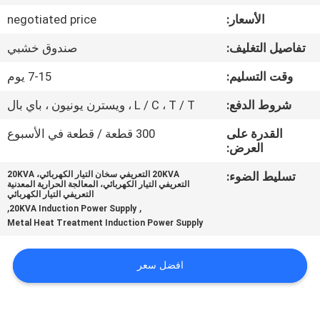
ضبط
الأسعار:
negotiated price
الجودة
تفاصيل التغليف:
صندوق خشبي
اتصل
وقت التسليم:
7-15 يوم
بنا
شروط الدفع:
L / C ، T / T ، ويسترن يونيون ، باي بال
القدرة على
300 قطعة / قطعة في الأسبوع
طلب
العرض:
اقتباس
تسليط الضوء:
20KVA التعريفي سخان التيار الكهربائي، 20KVA
التعريفي التيار الكهربائي، المعالجة الحرارية المعدنية
التعريفي التيار الكهربائي
,
,
20KVA Induction Power Supply
خريطة
Metal Heat Treatment Induction Power Supply
الموقع
افضل سعر
سياسة
الخصوصية