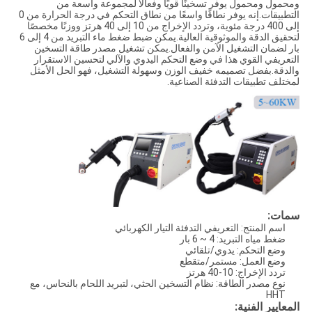
ومحمول ومحمول يوفر تسخينًا قويًا وفعالًا لمجموعة واسعة من
التطبيقات.إنه يوفر نطاقًا واسعًا من نطاق التحكم في درجة الحرارة من 0
إلى 400 درجة مئوية، وتردد الإخراج من 10 إلى 40 هرتز ووزنًا مخصصًا
لتحقيق الدقة والموثوقية العالية.يمكن ضبط ضغط ماء التبريد من 4 إلى 6
بار لضمان التشغيل الآمن والفعال.يمكن تشغيل مصدر طاقة التسخين
التعريفي القوي هذا في وضع التحكم اليدوي والآلي لتحسين الاستقرار
والدقة.بفضل تصميمه خفيف الوزن وسهولة التشغيل، فهو الحل الأمثل
لمختلف تطبيقات التدفئة الصناعية.
سمات:
اسم المنتج: التعريفي التدفئة التيار الكهربائي
ضغط مياه التبريد: 4 ~ 6 بار
وضع التحكم: يدوي/تلقائي
وضع العمل: مستمر/متقطع
تردد الإخراج: 10-40 هرتز
نوع مصدر الطاقة: نظام التسخين الحثي، لتبريد اللحام بالنحاس، مع
HHT
المعايير الفنية: