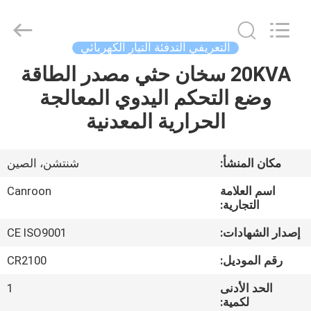
Canroon
Electrical
Appliances
Co.,
Ltd..
التعريفي التدفئة التيار الكهربائي
All
Rights
20KVA سخان حثي مصدر الطاقة
منزل
Reserved.
وضع التحكم اليدوي المعالجة
المنتجات
الحرارية المعدنية
حول
مكان المنشأ:
شنتشن، الصين
بنا
اسم العلامة
Canroon
التجارية:
جولة
إصدار الشهادات:
CE ISO9001
في
رقم الموديل:
CR2100
المعمل
الحد الأدنى
1
لكمية: