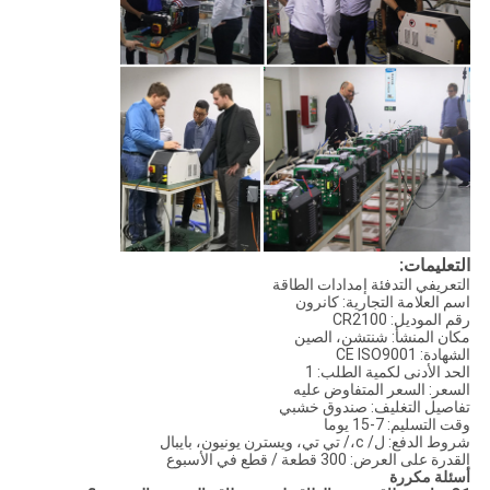
التعليمات:
التعريفي التدفئة إمدادات الطاقة
اسم العلامة التجارية: كانرون
رقم الموديل: CR2100
مكان المنشأ: شنتشن، الصين
الشهادة: CE ISO9001
الحد الأدنى لكمية الطلب: 1
السعر: السعر المتفاوض عليه
تفاصيل التغليف: صندوق خشبي
وقت التسليم: 7-15 يوما
شروط الدفع: ل/ c،/ تي تي، ويسترن يونيون، بايبال
القدرة على العرض: 300 قطعة / قطع في الأسبوع
أسئلة مكررة