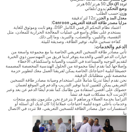
تردد الإدخال:
50 هرتز/60 هرتز
وضع التحكم:
يدوي/تلقائي
وزن:
حسب الطلب
معدل المد و الجزر:
≥12 لتر/دقيقة
مزايا مصدر طاقة التدفئة التعريفي Canroon:
اعتماد نظام التحكم الرقمي الكامل DSP، وهو ثابت وموثوق للغاية.
يستخدم على نطاق واسع في عمليات المعالجة الحرارية للمعادن، مثل
التقسية، والتليين، والتصلب، والتبريد، وما إلى ذلك.
كفاءة تسخين عالية، توفير الطاقة، وصديقة للبيئة.
الدعم والخدمات:
تأتي مصادر طاقة التسخين التعريفي الخاصة بنا مع مجموعة واسعة من
خيارات الدعم الفني والخدمة.يتوفر لدينا فريق من المهندسين ذوي الخبرة
لتقديم التوجيه والمساعدة في التثبيت والصيانة واستكشاف الأخطاء
وإصلاحها.كما نقدم أيضًا مجموعة من الحلول الهندسية المخصصة المصممة
خصيصًا لتلبية احتياجاتك الخاصة.يمكن لفريقنا العمل معك لتطوير حزمة
مخصصة تلبي متطلباتك الدقيقة.
نحن نقدم أيضًا تدريبًا شاملاً على استخدام وصيانة مصادر طاقة التسخين
التعريفي.يمكن للفنيين لدينا توفير التدريب والدعم في الموقع لضمان
حصولك على أقصى استفادة من نظامك.كما نقدم أيضًا الدعم عن بعد وعبر
الإنترنت لأية مشكلات فنية قد تنشأ.
التزامنا بخدمة العملاء ورضاهم لا يتزعزع.نحن ملتزمون بتقديم منتجات
وخدمات بأعلى جودة لتلبية احتياجات عملائنا.إذا كان لديك أي أسئلة أو
استفسارات حول مصادر الطاقة للتسخين التعريفي، فلا تتردد في الاتصال
بنا.