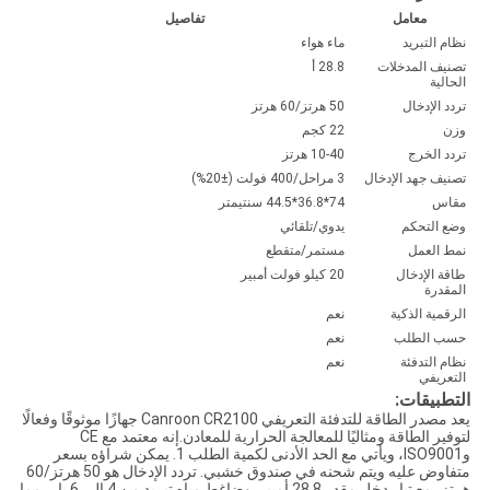
معامل
تفاصيل
نظام التبريد
ماء هواء
تصنيف المدخلات
28.8 أ
الحالية
تردد الإدخال
50 هرتز/60 هرتز
وزن
22 كجم
تردد الخرج
10-40 هرتز
تصنيف جهد الإدخال
3 مراحل/400 فولت (±20%)
مقاس
74*36.8*44.5 سنتيمتر
وضع التحكم
يدوي/تلقائي
نمط العمل
مستمر/متقطع
طاقة الإدخال
20 كيلو فولت أمبير
المقدرة
الرقمية الذكية
نعم
حسب الطلب
نعم
نظام التدفئة
نعم
التعريفي
التطبيقات:
يعد مصدر الطاقة للتدفئة التعريفي Canroon CR2100 جهازًا موثوقًا وفعالًا
لتوفير الطاقة ومثاليًا للمعالجة الحرارية للمعادن.إنه معتمد مع CE
وISO9001، ويأتي مع الحد الأدنى لكمية الطلب 1. يمكن شراؤه بسعر
متفاوض عليه ويتم شحنه في صندوق خشبي. تردد الإدخال هو 50 هرتز/60
هرتز، مع تيار دخل مقدر 28.8 أمبير. وضاغط مياه تبريد من 4 إلى 6 بار، مما