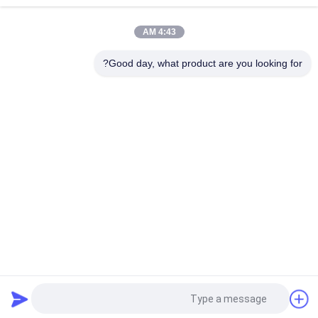
الزائدة
4:43 AM
الحماية من الحرارة الزائدة، إمداد طاقة التسخين بالحث مع ملفات
التحميل الزائد
Good day, what product are you looking for?
فئات شعبية
جميع
ناقل التردد العاكس
محرك التردد العاكس
محرك التردد المتغير 
محول التردد VFD
VFD
العاكس المضخة 
محول التردد المتغير
الشمسية
اللحام بالتسخين 
التعريفي التدفئة التيار 
التعريفي
الكهربائي
طلب اقتباس