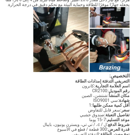
يجعله جهازًا موفرًا للطاقة وحماية البيئة مع تحكم دقيق في درجة الحرارة.
التخصيص:
التعريفي التدفئة إمدادات الطاقة
اسم العلامة التجارية:
كانرون
رقم الموديل:
CR2100
مكان المنشأ:
شنتشن، الصين
شهادة:
سي ISO9001
أقل كمية ممكن طلبها:
1
سعر:
سعر قابل للتفاوض
تفاصيل التعبئة:
صندوق خشبي
موعد التسليم:
7-15 يوما
شروط الدفع:
ل / c، / تي تي، ويسترن يونيون، بايبال
قدرة العرض:
300 قطعة / قطع في الأسبوع
نوع مصدر الطاقة:
التدفئة التعريفي