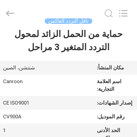
Shenzhen
Canroon
Electrical
Appliances
ناقل التردد العاكس
Co.,
Ltd..
حماية من الحمل الزائد لمحول
منزل
All
Rights
Reserved.
التردد المتغير 3 مراحل
المنتجات
مكان المنشأ:
شنتشن، الصين
حول
اسم العلامة
Canroon
التجارية:
بنا
إصدار الشهادات:
CE ISO9001
جولة
رقم الموديل:
CV900A
في
الحد الأدنى
1