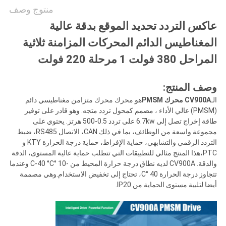
منتوج وصف
عاكس التردد تحديد الموقع بدقة عالية
المغناطيس الدائم المحركات المزامنة ثلاثية
المراحل 380 فولت 1 مرحلة 220 فولت
وصف المنتج:
الـ
CV900A محرك PMSM
هو محرك محرك متزامن مغناطيسي دائم
(PMSM) عالي الأداء ، مصمم كمحول تردد متجه. وهو قادر على توفير
طاقة إخراج تصل إلى 6.7kw على تردد 0.5-500 هرتز. يحتوي على
مجموعة واسعة من الوظائف، بما في ذلك CAN، الاتصال RS485، ضبط
التردد الرقمي والتشابهي، حماية الإفراط، حماية درجة الحرارة KTY و
PTC،هذا المنتج مثالي للتطبيقات التي تتطلب حماية عالية المستوى، الدقة
والدقة. CV900A لديه نطاق درجة حرارة المحيط من -10 °C-40 °C وعندما
تتجاوز درجة الحرارة 40 °C، تحتاج إلى تخفيض الاستخدام.وهي مصممة
أيضا لتلبية مستوى الحماية من IP20.