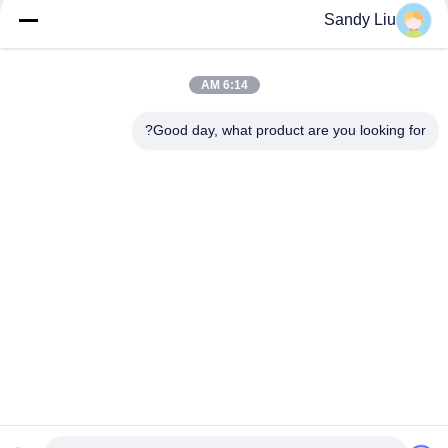
60 هرتز ناقل التردد العاكس IP20 4 كيلو واط العاكس التردد للاستخدام
Sandy Liu
الصناعي
ناقل الحركة الذي يتم التحكم فيه بالتردد، عاكس لتقليل الضوضاء، ثبات
6:14 AM
السرعة المنخفضة
Good day, what product are you looking for?
ISO ناقل التردد العاكس 1 المرحلة محرك متزامن المغناطيس الدائم
فئات شعبية
جميع
ناقل التردد العاكس
محرك التردد العاكس
محرك التردد المتغير 
محول التردد VFD
VFD
العاكس المضخة 
محول التردد المتغير
الشمسية