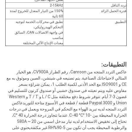
تردد الناقل
2-15kHz
قدرة الحمل الزائد
150% من التيار المعدل للخروج لمدة
60 ثانية
التطبيق
تطبق في محركات الخدمة لتوجيه
التحكم الهيدروليكي،
في واجهة الاتصالات CAN، السائق
مناسب
معدات الإنتاج الآلي المختلفة
التطبيقات:
عاكس التردد المتجه من Canroon، رقم الطراز CV900A، هو الخيار
المثالي لاحتياجاتك الصناعية. يتم تصنيعه في شينشن، الصين وموثوق به مع
CE و ISO9001.مع الحد الأدنى لكمية الطلب 1، يمكن شراؤه بسعر
مفاوض عليه ويتم تعبئته في صندوق خشبي أو صندوق كرتون للتسليم في
غضون 3-7 أيام. تتوفر شروط دفع مختلفة مثل L / C و T / T و Western
Union و Paypal.3000 قطعة / قطعة في الأسبوع متاحة للتوريدعاكس
التردد المتجه لديه تبريد الهواء مع التحكم في المروحة ويعمل في درجات
الحرارة المحيطة بين -10 °C-40 °C. عندما تتجاوز درجة الحرارة 40 °C،
تحتاج إلى تخفيض الاستخدام.لديه تيار مدخل اسمي من 20 ~ 580A
والرطوبة المحيطة يجب أن تكون بين 5-90%RH غير مكثفةيحتوي على