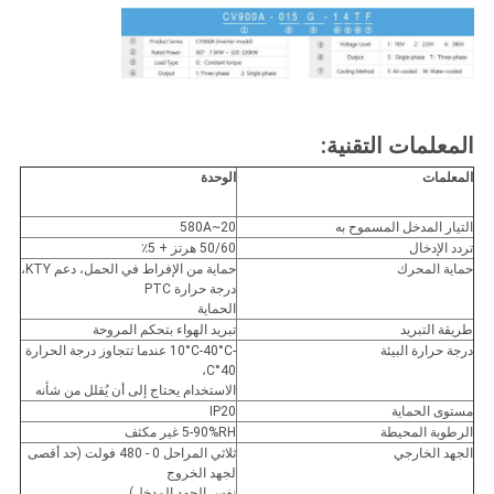
المعلمات التقنية:
المعلمات
الوحدة
التيار المدخل المسموح به
20~580A
تردد الإدخال
50/60 هرتز + 5٪
حماية المحرك
حماية من الإفراط في الحمل، دعم KTY،
درجة حرارة PTC
الحماية
طريقة التبريد
تبريد الهواء بتحكم المروحة
درجة حرارة البيئة
-10°C-40°C عندما تتجاوز درجة الحرارة
40°C،
الاستخدام يحتاج إلى أن يُقلل من شأنه
مستوى الحماية
IP20
الرطوبة المحيطة
5-90%RH غير مكثف
الجهد الخارجي
ثلاثي المراحل 0 - 480 فولت (حد أقصى
لجهد الخروج
نفس الجهد المدخل)