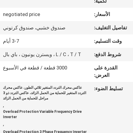
المعمل
لكمية:
الأسعار:
negotiated price
ضبط
تفاصيل التغليف:
صندوق خشبي، صندوق كرتوني
الجودة
وقت التسليم:
3-7 أيام
شروط الدفع:
L / C ، T / T ، ويسترن يونيون ، باي بال
اتصل
القدرة على
3000 قطعة / قطعة في الأسبوع
بنا
العرض:
تسليط الضوء:
عاكس محرك التردد المتغير ثلاثي الطور، عاكس محرك
طلب
التردد المتغير للحماية من الحمل الزائد، عاكس التردد ذو 3
مراحل للحماية من الحمل الزائد
اقتباس
,
Overload Protection Variable Frequency Drive
Inverter
,
خريطة
Overload Protection 3 Phase Frequency Inverter