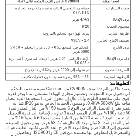
اسم المنتج
CV900N عاكس التردد المتجه عالي الأداء
حماية السيارات
حماية من التحميل الزائد، يدعم حماية درجة الحرارة
KTY، PTC
تردد الإدخال
47-63 هرتز
مستوى الحماية
IP20
طريقة التبريد
تبريد الهواء مع التحكم بالمروحة
تصنيف الانتاج الحالي
2.4 ~ 930A
تردد الخرج
التحكم في المتجهات: 0 ~ 500 هرتز التحكم V/F: 0 ~
5000 هرتز
دقة تردد الإدخال
الإعداد الرقمي: 0.01 هرتز، الإعداد التناظري: أعلى تردد
× 0.025%
السرعة القصوى
تم تحويله إلى 2000 هرتز وفقًا لتردد الإخراج
الرطوبة المحيطة
5% ~ 95% رطوبة نسبية، بدون قطرات تكثيف
التطبيقات:
يعتمد عاكس التردد المتجه CV900N من ​​Canroon تقنية متقدمة للتحكم
في تحويل تردد المتجهات وتصميم مجاري الهواء المستقل، مما يوفر قدرة
أقوى على مكافحة التلوث وأداء عالٍ.إن محول التردد المتجه هذا لديه معدل
طاقة يبلغ 0.4kW-500kW، ومستوى الحماية الخاص به هو IP20.كما أنه
يتميز بقدرة التحميل الزائد من النوع G بنسبة 150% من التيار المقدر لمدة
60 ثانية و180% من التيار المقدر لمدة 3 ثوانٍ، بالإضافة إلى قدرة التحميل
الزائد من النوع P بنسبة 120% من التيار المقدر لمدة 60 ثانية و150% من
التيار المقدر لمدة 3 ثوانٍ.تردد الإدخال هو 47-63 هرتز، ويتم تحويل السرعة
القصوى إلى 2000 هرتز وفقًا لتردد الإخراج.الحد الأدنى لكمية الطلب هو 1،
والسعر قابل للتفاوض.إنها معتمدة من قبل CE وISO9001، وتفاصيل