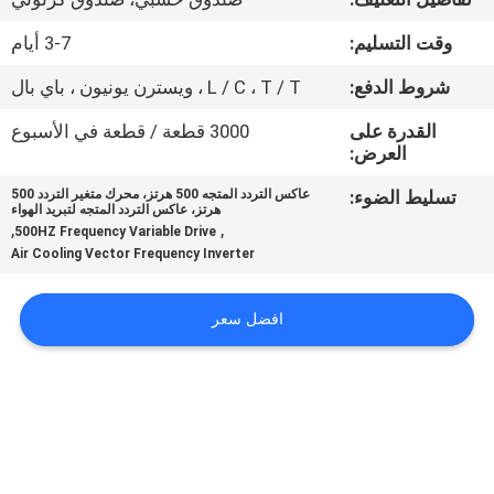
ضبط
وقت التسليم:
3-7 أيام
الجودة
شروط الدفع:
L / C ، T / T ، ويسترن يونيون ، باي بال
اتصل
القدرة على
3000 قطعة / قطعة في الأسبوع
العرض:
بنا
تسليط الضوء:
عاكس التردد المتجه 500 هرتز، محرك متغير التردد 500
هرتز، عاكس التردد المتجه لتبريد الهواء
طلب
,
,
500HZ Frequency Variable Drive
Air Cooling Vector Frequency Inverter
اقتباس
افضل سعر
خريطة
الموقع
سياسة
الخصوصية