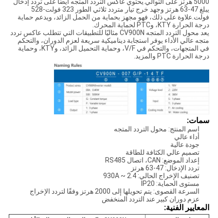
5000 هرتز على التوالي.يحتوي عاكس التردد المتجه أيضًا على تردد إدخال
يبلغ 47-63 هرتز وجهد خرج تيار متردد ثلاثي الطور 323 فولت-528
فولت.علاوة على ذلك، فهو مجهز بحماية من الحمل الزائد، ويدعم حماية
درجة الحرارة KTY، وPTC لحماية المحرك.
يعد محول التردد المتجه CV900N مثاليًا للتطبيقات التي تتطلب عاكس تردد
متجه عالي الأداء يوفر استجابة ديناميكية سريعة لعزم الدوران، والتحكم
في المتجهات، والتحكم في V/F، وحماية التحميل الزائد، وKTY، وحماية
درجة الحرارة PTC والمزيد.
سمات:
اسم المنتج: محول التردد المتجه
أداء عالي
جودة عالية
تصميم عالي الكثافة للطاقة
إعداد الموضع: CAN، اتصال RS485
تردد الإدخال: 47-63 هرتز
تصنيف الإخراج الحالي: 2.4 ~ 930A
مستوى الحماية: IP20
السرعة القصوى: يتم تحويلها إلى 2000 هرتز وفقًا لتردد الإخراج
عزم دوران كبير عند التردد المنخفض
المعايير الفنية: