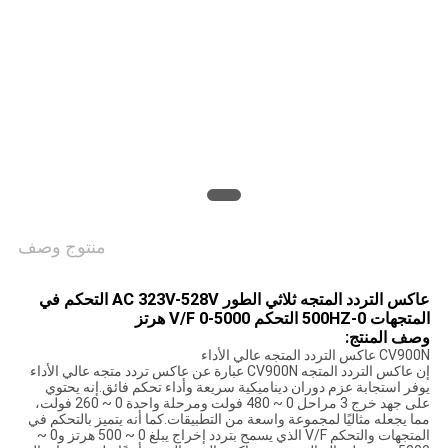
منتوج وصف
عاكس التردد المتجه ثلاثي الطور AC 323V-528V التحكم في
المتجهات 0-500HZ التحكم V/F 0-5000 هرتز
وصف المنتج:
CV900N عاكس التردد المتجه عالي الأداء
إن عاكس التردد المتجه CV900N عبارة عن عاكس تردد متجه عالي الأداء
يوفر استجابة عزم دوران ديناميكية سريعة وأداء تحكم فائق.إنه يحتوي
على جهد خرج 3 مراحل 0 ~ 480 فولت ومرحلة واحدة 0 ~ 260 فولت،
مما يجعله مثاليًا لمجموعة واسعة من التطبيقات.كما أنه يتميز بالتحكم في
المتجهات والتحكم V/F الذي يسمح بتردد إخراج يبلغ 0 ~ 500 هرتز و0 ~