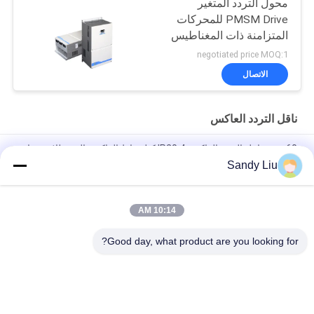
محول التردد المتغير
PMSM Drive للمحركات
المتزامنة ذات المغناطيس
الدائم
negotiated price MOQ:1
الاتصال
ناقل التردد العاكس
60 هرتز ناقل التردد العاكس IP20 4 كيلو واط العاكس التردد للاستخدام
الصناعي
Sandy Liu
ناقل الحركة الذي يتم التحكم فيه بالتردد، عاكس لتقليل الضوضاء، ثبات
السرعة المنخفضة
10:14 AM
ISO ناقل التردد العاكس 1 المرحلة محرك متزامن المغناطيس الدائم
Good day, what product are you looking for?
فئات شعبية
جميع