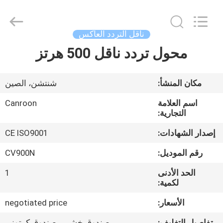
Canroon
Electrical
Appliances
Co.,
Ltd..
ناقل التردد العاكس
All
Rights
محول تردد ناقل 500 هرتز
منزل
Reserved.
المنتجات
مكان المنشأ:
شنتشن، الصين
اسم العلامة
Canroon
حول
التجارية:
بنا
إصدار الشهادات:
CE ISO9001
رقم الموديل:
CV900N
جولة
الحد الأدنى
1
في
لكمية:
المعمل
الأسعار:
negotiated price
تفاصيل التغليف:
صندوق خشبي، صندوق كرتوني