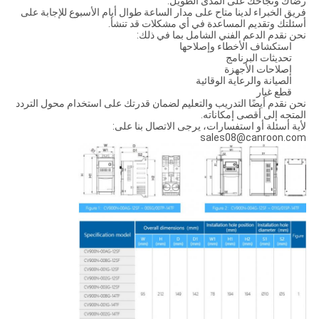
رضاك ​​ونجاحك على المدى الطويل.
فريق الخبراء لدينا متاح على مدار الساعة طوال أيام الأسبوع للإجابة على
أسئلتك وتقديم المساعدة في أي مشكلات قد تنشأ.
نحن نقدم الدعم الفني الشامل بما في ذلك:
استكشاف الأخطاء وإصلاحها
تحديثات البرنامج
إصلاحات الأجهزة
الصيانة والرعاية الوقائية
قطع غيار
نحن نقدم أيضًا التدريب والتعليم لضمان قدرتك على استخدام محول التردد
المتجه إلى أقصى إمكاناته.
لأية أسئلة أو استفسارات، يرجى الاتصال بنا على:
sales08@canroon.com