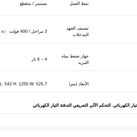
نمط العمل
مستمر / متقطع
تصنيف الجهد
3 مراحل / 400 فولت （± 20٪）
المدخلات
جهاز ضغط مياه
4 ~ 6 بار
التبريد
الأبعاد (مم)
L: 542 H: 1250 W: 525.7
,
التحكم الآلي التعريفي التدفئة التيار الكهربائي