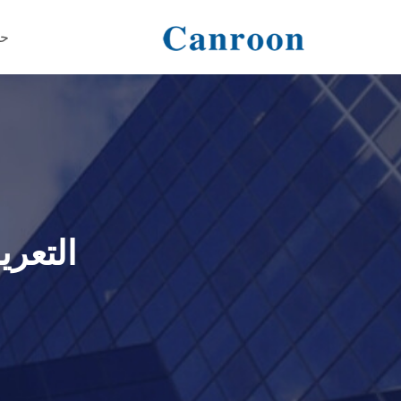
حو
التعري