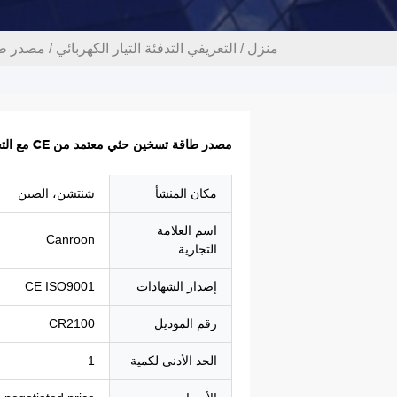
منزل
/
التعريفي التدفئة التيار الكهربائي
/
مصدر طاقة تسخي
مصدر طاقة تسخين حثي معتمد من CE مع التحكم الآلي في ضغط المياه
مكان المنشأ
شنتشن، الصين
اسم العلامة
Canroon
التجارية
إصدار الشهادات
CE ISO9001
رقم الموديل
CR2100
الحد الأدنى لكمية
1