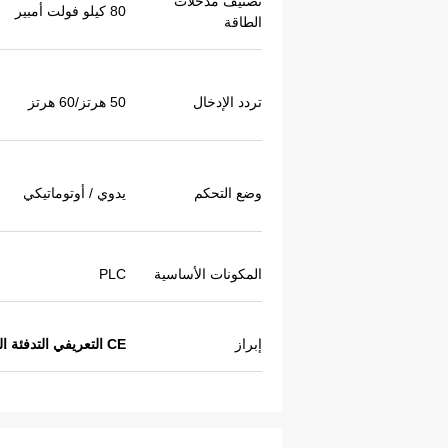
تصنيف مدخلات
80 كيلو فولت أمبير
الطاقة
تردد الإدخال
50 هرتز/60 هرتز
وضع التحكم
يدوي / أوتوماتيكي
المكونات الأساسية
PLC
إبراز
CE التعريفي التدفئة التيار الكهربائي