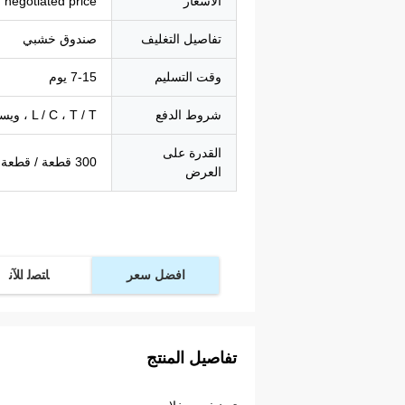
الأسعار
negotiated price
تفاصيل التغليف
صندوق خشبي
وقت التسليم
7-15 يوم
شروط الدفع
L / C ، T / T ، ويسترن يونيون ، باي بال
القدرة على
300 قطعة / قطعة في الأسبوع
العرض
افضل سعر
ﺎﺘﺼﻟ ﺍﻶﻧ
تفاصيل المنتج