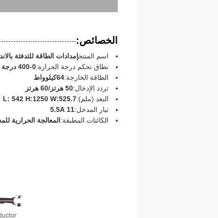
الخصائص:
اسم المنتج
إمدادات الطاقة للتدفئة بالان
نطاق تحكم درجة الحرارة:
0-400 درجة مئوية
الطاقة الخارجة:
64كيلوواط
تردد الإدخال:
50 هرتز/60 هرتز
البعد (ملم):
L: 542 H:1250 W:525.7
تيار المدخل:
11 5.5A
الكائنات المطبقة:
المعالجة الحرارية للمع