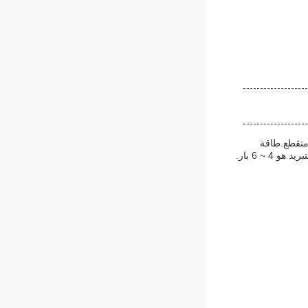
 إما في وضع مستمر أو متقطع.طاقة
الدخول الاسمية هي 80KVA ومجموعة التحكم في درجة الحرارة هي 0-400 °Cالمكونات الأساسية هي PLC وضغط مياه التبريد هو 4 ~ 6 بار.